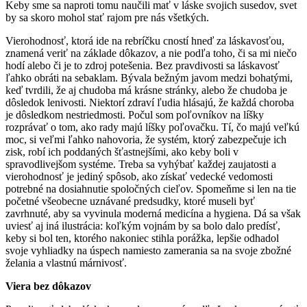
Keby sme sa naproti tomu naučili mať v láske svojich susedov, svet
by sa skoro mohol stať rajom pre nás všetkých.
Vierohodnosť, ktorá ide na rebríčku cností hneď za láskavosťou,
znamená veriť na základe dôkazov, a nie podľa toho, či sa mi niečo
hodí alebo či je to zdroj potešenia. Bez pravdivosti sa láskavosť
ľahko obráti na sebaklam. Bývala bežným javom medzi bohatými,
keď tvrdili, že aj chudoba má krásne stránky, alebo že chudoba je
dôsledok lenivosti. Niektorí zdraví ľudia hlásajú, že každá choroba
je dôsledkom nestriedmosti. Počul som poľovníkov na líšky
rozprávať o tom, ako rady majú líšky poľovačku. Tí, čo majú veľkú
moc, si veľmi ľahko nahovoria, že systém, ktorý zabezpečuje ich
zisk, robí ich poddaných šťastnejšími, ako keby boli v
spravodlivejšom systéme. Treba sa vyhýbať každej zaujatosti a
vierohodnosť je jediný spôsob, ako získať vedecké vedomosti
potrebné na dosiahnutie spoločných cieľov. Spomeňme si len na tie
početné všeobecne uznávané predsudky, ktoré museli byť
zavrhnuté, aby sa vyvinula moderná medicína a hygiena. Dá sa však
uviesť aj iná ilustrácia: koľkým vojnám by sa bolo dalo predísť,
keby si bol ten, ktorého nakoniec stihla porážka, lepšie odhadol
svoje vyhliadky na úspech namiesto zamerania sa na svoje zbožné
želania a vlastnú márnivosť.
Viera bez dôkazov