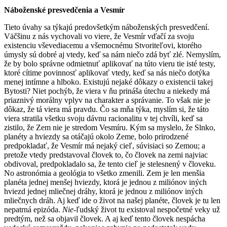
Náboženské presvedčenia a Vesmír
Tieto úvahy sa týkajú predovšetkým náboženských presvedčení.
Väčšinu z nás vychovali vo viere, že Vesmír vďačí za svoju
existenciu vševediacemu a všemocnému Stvoriteľovi, ktorého
úmysly sú dobré aj vtedy, keď sa nám niečo zdá byť zlé. Nemyslím,
že by bolo správne odmietnuť aplikovať na túto vieru tie isté testy,
ktoré cítime povinnosť aplikovať vtedy, keď sa nás niečo dotýka
menej intímne a hlboko. Existujú nejaké dôkazy o existencii takej
Bytosti? Niet pochýb, že viera v ňu prináša útechu a niekedy má
priaznivý morálny vplyv na charakter a správanie. To však nie je
dôkaz, že tá viera má pravdu. Čo sa mňa týka, myslím si, že táto
viera stratila všetku svoju dávnu racionalitu v tej chvíli, keď sa
zistilo, že Zem nie je stredom Vesmíru. Kým sa myslelo, že Slnko,
planéty a hviezdy sa otáčajú okolo Zeme, bolo prirodzené
predpokladať, že Vesmír má nejaký cieľ, súvisiaci so Zemou; a
pretože vtedy predstavoval človek to, čo človek na zemi najviac
obdivoval, predpokladalo sa, že tento cieľ je stelesnený v človeku.
No astronómia a geológia to všetko zmenili. Zem je len menšia
planéta jednej menšej hviezdy, ktorá je jednou z miliónov iných
hviezd jednej mliečnej dráhy, ktorá je jednou z miliónov iných
mliečnych dráh. Aj keď ide o život na našej planéte, človek je tu len
nepatrná epizóda.
Nie
-ľudský život tu existoval nespočetné veky už
predtým, než sa objavil človek. A aj keď tento človek nespácha