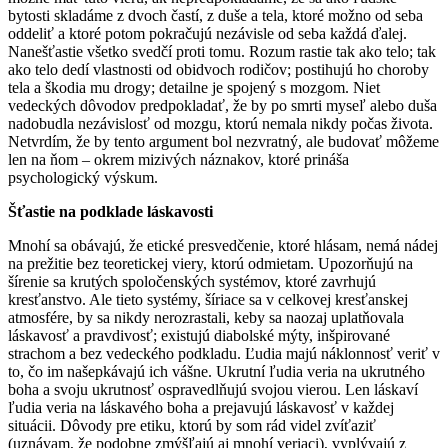
bytosti skladáme z dvoch častí, z duše a tela, ktoré možno od seba
oddeliť a ktoré potom pokračujú nezávisle od seba každá ďalej.
Nanešťastie všetko svedčí proti tomu. Rozum rastie tak ako telo; tak
ako telo dedí vlastnosti od obidvoch rodičov; postihujú ho choroby
tela a škodia mu drogy; detailne je spojený s mozgom. Niet
vedeckých dôvodov predpokladať, že by po smrti myseľ alebo duša
nadobudla nezávislosť od mozgu, ktorú nemala nikdy počas života.
Netvrdím, že by tento argument bol nezvratný, ale budovať môžeme
len na ňom – okrem mizivých náznakov, ktoré prináša
psychologický výskum.
Šťastie na podklade láskavosti
Mnohí sa obávajú, že etické presvedčenie, ktoré hlásam, nemá nádej
na prežitie bez teoretickej viery, ktorú odmietam. Upozorňujú na
šírenie sa krutých spoločenských systémov, ktoré zavrhujú
kresťanstvo. Ale tieto systémy, šíriace sa v celkovej kresťanskej
atmosfére, by sa nikdy nerozrastali, keby sa naozaj uplatňovala
láskavosť a pravdivosť; existujú diabolské mýty, inšpirované
strachom a bez vedeckého podkladu. Ľudia majú náklonnosť veriť v
to, čo im našepkávajú ich vášne. Ukrutní ľudia veria na ukrutného
boha a svoju ukrutnosť ospravedlňujú svojou vierou. Len láskaví
ľudia veria na láskavého boha a prejavujú láskavosť v každej
situácii. Dôvody pre etiku, ktorú by som rád videl zvíťaziť
(uznávam, že podobne zmýšľajú aj mnohí veriaci), vyplývajú z