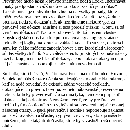
Pravdivosť alebo láska k pravde znamená podľa Locka „neuznávať
nijaký predpoklad s väčšou dôverou ako si zaslúži jeho dôkaz“.
Táto definícia je obdivuhodne vhodná na všetky prípady, ktoré
môžu vyžadovať rozumový dôkaz. Keďže však dôkaz vyžaduje
premisu, nedá sa dokázať nič, ak neprijmeme niektoré veci za
pravdivé bez dôkazu. Musíme si teda položiť otázku: „Čomu sa dá
veriť bez dôkazov?“ Na to je odpoveď: Skutočnostiam vlastnej
zmyslovej skúsenosti a princípom matematiky a logiky, vrátane
induktívnej logiky, na ktorej sa zakladá veda. To sú veci, o ktorých
sami len ťažko môžeme zapochybovať a pre ktoré platí všeobecný
súhlas všetkých ľudí. No v záležitostiach, pri ktorých sa naše názory
rozchádzajú, musíme hľadať dôkazy, alebo – ak sa dôkazy nedajú
nájsť – musíme sa uspokojiť s priznaním nevedomosti.
Sú ľudia, ktorí hlásajú, že táto pravdivosť má mať hranice. Hovoria,
že niektoré náboženské učenia sú utešujúce a morálne blahodárne, aj
keď sa nedá povedať, že existujú pádne vedecké podklady,
dokazujúce ich pravdu; hovoria, že tieto náboženské presvedčenia
netreba kriticky preverovať. Čo sa mňa týka, nemôžem pripustiť
platnosť takejto doktríny. Nemôžem uveriť, že by pre ľudstvo
mohlo byť niečo dobrého vo vyhýbaní sa prevereniu tej alebo onej
zásadnej otázky. Nijaká presvedčivá morálka nepotrebuje zakladať
sa na výhovorkách a šťastie, vyplývajúce z viery, ktorá prináša len
potešenie, nie je taký druh šťastia, ktoré by si zaslúžilo všeobecný
obdiv.