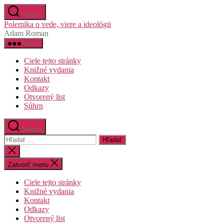
Preskočiť
Search
na
Polemika o vede, viere a ideológii
obsah
Adam Roman
Menu
Ciele tejto stránky
Knižné vydania
Kontakt
Odkazy
Otvorený list
Súhrn
Search
Vyhľadať:
Zatvoriť
vyhľadávanie
Zatvoriť menu
Ciele tejto stránky
Knižné vydania
Kontakt
Odkazy
Otvorený list