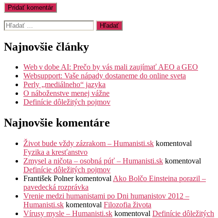
Vyhľadať:
Najnovšie články
Web v dobe AI: Prečo by vás mali zaujímať AEO a GEO
Websupport: Vaše nápady dostaneme do online sveta
Perly „mediálneho“ jazyka
O náboženstve menej vážne
Definície dôležitých pojmov
Najnovšie komentáre
Život bude vždy zázrakom – Humanisti.sk
komentoval
Fyzika a kresťanstvo
Zmysel a ničota – osobná púť – Humanisti.sk
komentoval
Definície dôležitých pojmov
František Polner
komentoval
Ako Bolčo Einsteina porazil –
pavedecká rozprávka
Vrenie medzi humanistami po Dni humanistov 2012 –
Humanisti.sk
komentoval
Filozofia života
Vírusy mysle – Humanisti.sk
komentoval
Definície dôležitých