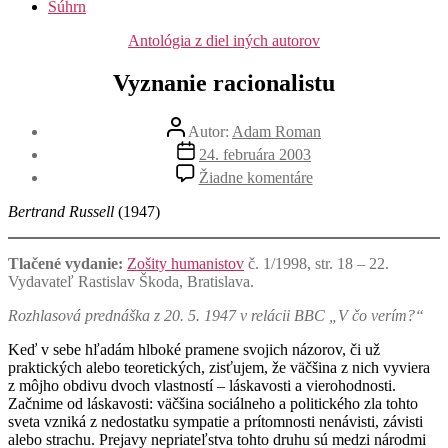
Súhrn
Kategórie
Antológia z diel iných autorov
Vyznanie racionalistu
Autor
Autor:
Adam Roman
článku
Dátum
24. februára 2003
článku
na
Žiadne komentáre
Vyznanie
racionalistu
Bertrand Russell
(1947)
Tlačené vydanie:
Zošity humanistov
č. 1/1998, str. 18 – 22.
Vydavateľ Rastislav Škoda, Bratislava.
Rozhlasová prednáška z 20. 5. 1947 v relácii BBC „V čo verím?“
Keď v sebe hľadám hlboké pramene svojich názorov, či už
praktických alebo teoretických, zisťujem, že väčšina z nich vyviera
z môjho obdivu dvoch vlastností – láskavosti a vierohodnosti.
Začnime od láskavosti: väčšina sociálneho a politického zla tohto
sveta vzniká z nedostatku sympatie a prítomnosti nenávisti, závisti
alebo strachu. Prejavy nepriateľstva tohto druhu sú medzi národmi