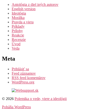
Antológia z diel iných autorov
English version
Ideológia
Morálka
Pravda a viera
Príklady
Prílohy
Reakcie
Recenzie
Úvod
Veda
Meta
Prihlásiť sa
Feed záznamov
RSS feed komentárov
WordPress.org
© 2026
Polemika o vede, viere a ideológii
Poháňa WordPress