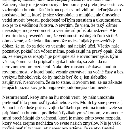
Zámere, ktorý nie je všemocný a len pomaly si prebojúva cestu cez
vzdorujúcu hmotu. Takáto koncepcia sa mi vidí prijateľnejšia ako
predstava boha, ktorý je síce všemohúci a milujúci, ale úmyselne
vedel stvoriť bytosti, podrobené toľkým strastiam a ukrutnostiam,
ako je to s väčšinou ľudstva. Netvrdím, že viem, že taký Zámer
neexistuje; moje vedomosti o vesmíre sú príliš obmedzené. Ale
hovorím to s presvedčením, že vedomosti ostatných ľudí sú tiež
obmedzené, a že teda nikto nemôže uviesť nijaký presvedčivý
dôkaz, že to, čo sa deje vo vesmíre, má nejaký účel. Všetky naše
poznatky, pokiaľ ich vôbec máme, poukazujú na pravý opak. Zdá
sa, že energia sa rozptyľuje postupne stále rovnomernejšie, kým
všetko, čomu sa dá pripísať nejaká hodnota, sa zakladá na
nerovnomernom rozdelení. Nakoniec musíme očakávať nudnú
rovnomernosť, v ktorej bude vesmír zotrvávať na večné časy a bez
výskytu čohokoľvek, čo by mohlo byť čo aj len slabučko
zaujímavé. Nehovorím, že sa to stane. Hovorím len, že na základe
terajších poznatkov je to najpravdepodobnejšia domnienka.
Nesmrteľnosť, keby sme na ňu mohli veriť, by nám umožnila
prekonať túto ponurosť fyzikálneho sveta. Mohli by sme povedať,
že hoci naše duše počas svojho krátkeho pobytu na tomto svete sú
pripútané na hmotu a podliehajú fyzikálnym zákonom, v momente
smrti prechádzajú do večnosti, ktorá je mimo tohto sveta rozpadu,
ktorý veda zrejme nachádza vo svete našich zmyslov. Nie je však
možné mať túto vieru, ak nepredpokladáme, že sa ako ľudské