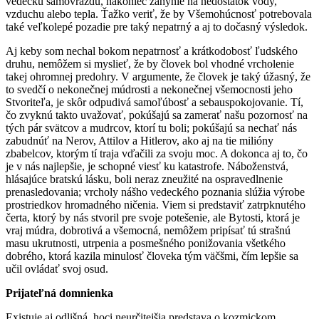
vedeckú samovraždu, nakoniec zahynie na nedostatok vody,
vzduchu alebo tepla. Ťažko veriť, že by Všemohúcnosť potrebovala
také veľkolepé pozadie pre taký nepatrný a aj to dočasný výsledok.
Aj keby som nechal bokom nepatrnosť a krátkodobosť ľudského
druhu, nemôžem si myslieť, že by človek bol vhodné vrcholenie
takej ohromnej predohry. V argumente, že človek je taký úžasný, že
to svedčí o nekonečnej múdrosti a nekonečnej všemocnosti jeho
Stvoriteľa, je skôr odpudivá samoľúbosť a sebauspokojovanie. Tí,
čo zvyknú takto uvažovať, pokúšajú sa zamerať našu pozornosť na
tých pár svätcov a mudrcov, ktorí tu boli; pokúšajú sa nechať nás
zabudnúť na Nerov, Attilov a Hitlerov, ako aj na tie milióny
zbabelcov, ktorým tí traja vďačili za svoju moc. A dokonca aj to, čo
je v nás najlepšie, je schopné viesť ku katastrofe. Náboženstvá,
hlásajúce bratskú lásku, boli neraz zneužité na ospravedlnenie
prenasledovania; vrcholy nášho vedeckého poznania slúžia výrobe
prostriedkov hromadného ničenia. Viem si predstaviť zatrpknutého
čerta, ktorý by nás stvoril pre svoje potešenie, ale Bytosti, ktorá je
vraj múdra, dobrotivá a všemocná, nemôžem pripísať tú strašnú
masu ukrutnosti, utrpenia a posmešného ponižovania všetkého
dobrého, ktorá kazila minulosť človeka tým väčšmi, čím lepšie sa
učil ovládať svoj osud.
Prijateľná domnienka
Existuje aj odlišná, hoci neurčitejšia predstava o kozmickom