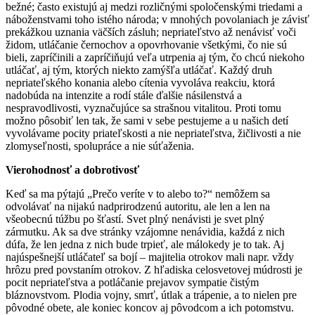
bežné; často existujú aj medzi rozličnými spoločenskými triedami a
náboženstvami toho istého národa; v mnohých povolaniach je závisť
prekážkou uznania väčších zásluh; nepriateľstvo až nenávisť voči
židom, utláčanie černochov a opovrhovanie všetkými, čo nie sú
bieli, zapríčinili a zapríčiňujú veľa utrpenia aj tým, čo chcú niekoho
utláčať, aj tým, ktorých niekto zamýšľa utláčať. Každý druh
nepriateľského konania alebo cítenia vyvoláva reakciu, ktorá
nadobúda na intenzite a rodí stále ďalšie násilenstvá a
nespravodlivosti, vyznačujúce sa strašnou vitalitou. Proti tomu
možno pôsobiť len tak, že sami v sebe pestujeme a u našich detí
vyvolávame pocity priateľskosti a nie nepriateľstva, žičlivosti a nie
zlomyseľnosti, spolupráce a nie súťaženia.
Vierohodnosť a dobrotivosť
Keď sa ma pýtajú „Prečo veríte v to alebo to?“ nemôžem sa
odvolávať na nijakú nadprirodzenú autoritu, ale len a len na
všeobecnú túžbu po šťastí. Svet plný nenávisti je svet plný
zármutku. Ak sa dve stránky vzájomne nenávidia, každá z nich
dúfa, že len jedna z nich bude trpieť, ale málokedy je to tak. Aj
najúspešnejší utláčateľ sa bojí – majitelia otrokov mali napr. vždy
hrôzu pred povstaním otrokov. Z hľadiska celosvetovej múdrosti je
pocit nepriateľstva a potláčanie prejavov sympatie čistým
bláznovstvom. Plodia vojny, smrť, útlak a trápenie, a to nielen pre
pôvodné obete, ale koniec koncov aj pôvodcom a ich potomstvu.