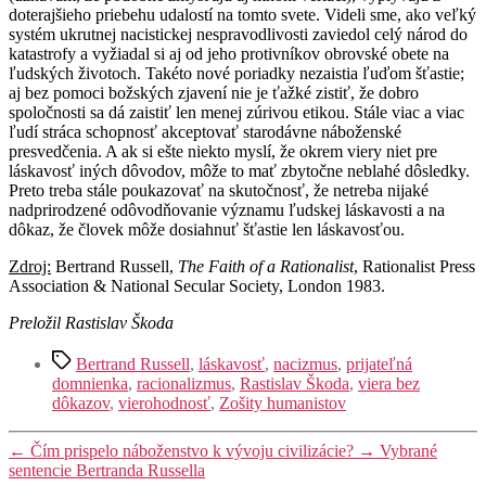
doterajšieho priebehu udalostí na tomto svete. Videli sme, ako veľký
systém ukrutnej nacistickej nespravodlivosti zaviedol celý národ do
katastrofy a vyžiadal si aj od jeho protivníkov obrovské obete na
ľudských životoch. Takéto nové poriadky nezaistia ľuďom šťastie;
aj bez pomoci božských zjavení nie je ťažké zistiť, že dobro
spoločnosti sa dá zaistiť len menej zúrivou etikou. Stále viac a viac
ľudí stráca schopnosť akceptovať starodávne náboženské
presvedčenia. A ak si ešte niekto myslí, že okrem viery niet pre
láskavosť iných dôvodov, môže to mať zbytočne neblahé dôsledky.
Preto treba stále poukazovať na skutočnosť, že netreba nijaké
nadprirodzené odôvodňovanie významu ľudskej láskavosti a na
dôkaz, že človek môže dosiahnuť šťastie len láskavosťou.
Zdroj:
Bertrand Russell,
The Faith of a Rationalist
, Rationalist Press
Association & National Secular Society, London 1983.
Preložil Rastislav Škoda
Značky
Bertrand Russell
,
láskavosť
,
nacizmus
,
prijateľná
domnienka
,
racionalizmus
,
Rastislav Škoda
,
viera bez
dôkazov
,
vierohodnosť
,
Zošity humanistov
←
Čím prispelo náboženstvo k vývoju civilizácie?
→
Vybrané
sentencie Bertranda Russella