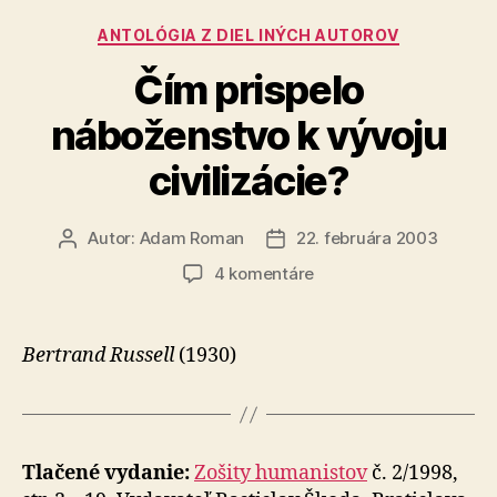
Kategórie
ANTOLÓGIA Z DIEL INÝCH AUTOROV
Čím prispelo
náboženstvo k vývoju
civilizácie?
Autor:
Adam Roman
22. februára 2003
Autor
Dátum
článku
článku
na
4 komentáre
Čím
prispelo
náboženstvo
Bertrand Russell
(1930)
k
vývoju
civilizácie?
Tlačené vydanie:
Zošity humanistov
č. 2/1998,