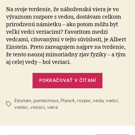
dokazuje
existencia
Na svoje tvrdenie, že náboženská viera je vo
veriacich
výraznom rozpore s vedou, dostávam celkom
vedcov?
prirodzenú námietku – ako potom môžu byť
veľkí vedci veriacimi? Favoritom medzi
vedcami, citovanými v tejto súvislosti, je Albert
Einstein. Preto zareagujem najprv na tvrdenie,
že tento naozaj mimoriadny zjav fyziky – a tým
aj celej vedy – bol veriaci.
„Čo
POKRAČOVAŤ V ČÍTANÍ
dokazuje
existencia
Einstein
,
panteizmus
,
Planck
,
rozpor
,
veda
veriacich
,
vedci
,
Značky
vedec
,
veriaci
,
viera
vedcov?“