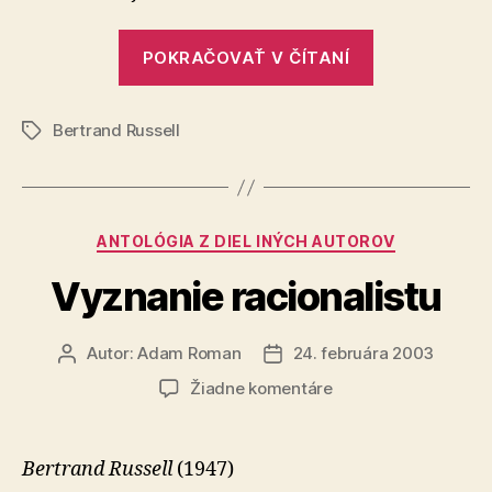
„Vybrané
POKRAČOVAŤ V ČÍTANÍ
sentencie
Bertranda
Bertrand Russell
Russella“
Značky
Kategórie
ANTOLÓGIA Z DIEL INÝCH AUTOROV
Vyznanie racionalistu
Autor:
Adam Roman
24. februára 2003
Autor
Dátum
článku
článku
na
Žiadne komentáre
Vyznanie
racionalistu
Bertrand Russell
(1947)