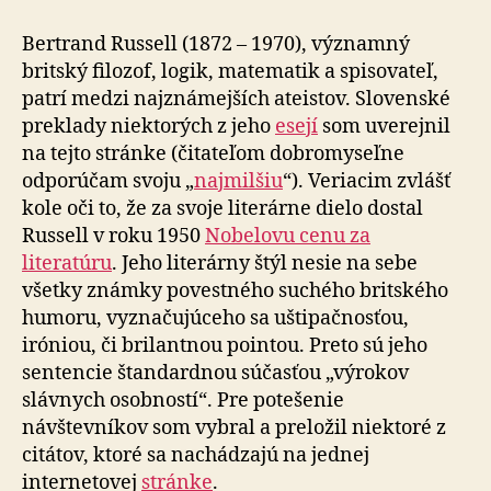
sentencie
Bertranda
Bertrand Russell (1872 – 1970), významný
Russella
britský filozof, logik, matematik a spisovateľ,
patrí medzi najznámejších ateistov. Slovenské
preklady niektorých z jeho
esejí
som uverejnil
na tejto stránke (čitateľom dobromyseľne
odporúčam svoju „
najmilšiu
“). Veriacim zvlášť
kole oči to, že za svoje literárne dielo dostal
Russell v roku 1950
Nobelovu cenu za
literatúru
. Jeho literárny štýl nesie na sebe
všetky známky povestného suchého britského
humoru, vyznačujúceho sa uštipačnosťou,
iróniou, či brilantnou pointou. Preto sú jeho
sentencie štandardnou súčasťou „výrokov
slávnych osobností“. Pre potešenie
návštevníkov som vybral a preložil niektoré z
citátov, ktoré sa nachádzajú na jednej
internetovej
stránke
.