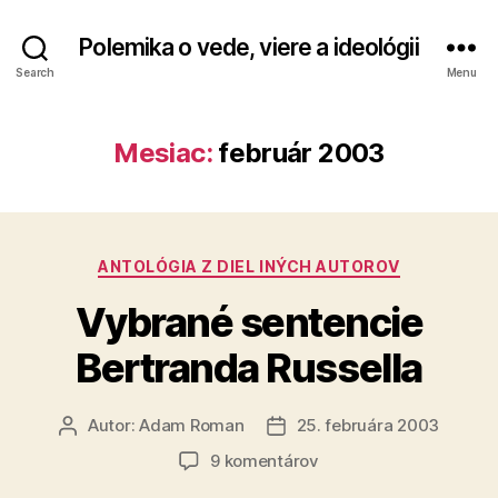
Polemika o vede, viere a ideológii
Search
Menu
Mesiac:
február 2003
Kategórie
ANTOLÓGIA Z DIEL INÝCH AUTOROV
Vybrané sentencie
Bertranda Russella
Autor:
Adam Roman
25. februára 2003
Autor
Dátum
článku
článku
na
9 komentárov
Vybrané