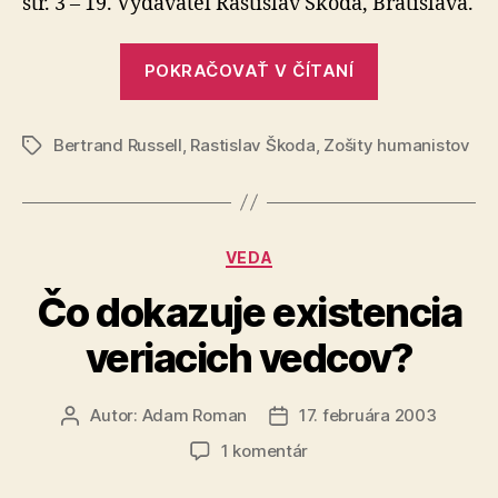
str. 3 – 19. Vydavateľ Rastislav Škoda, Bratislava.
„Čím
POKRAČOVAŤ V ČÍTANÍ
prispelo
náboženstvo
Bertrand Russell
,
Rastislav Škoda
,
Zošity humanistov
k
Značky
vývoju
civilizácie?“
Kategórie
VEDA
Čo dokazuje existencia
veriacich vedcov?
Autor:
Adam Roman
17. februára 2003
Autor
Dátum
článku
článku
na
1 komentár
Čo