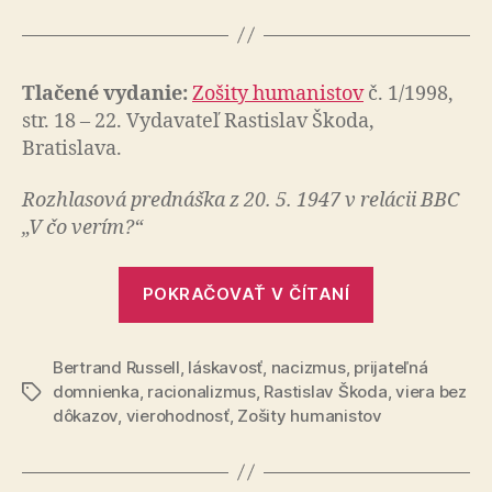
Tlačené vydanie:
Zošity humanistov
č. 1/1998,
str. 18 – 22. Vydavateľ Rastislav Škoda,
Bratislava.
Rozhlasová prednáška z 20. 5. 1947 v relácii BBC
„V čo verím?“
„Vyznanie
POKRAČOVAŤ V ČÍTANÍ
racionalistu
Bertrand Russell
,
láskavosť
,
nacizmus
,
prijateľná
domnienka
,
racionalizmus
,
Rastislav Škoda
,
viera bez
Značky
dôkazov
,
vierohodnosť
,
Zošity humanistov