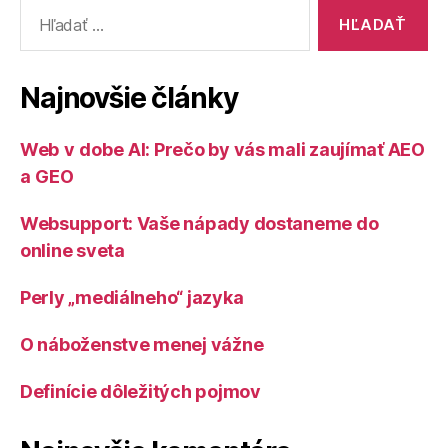
Vyhľadať:
Najnovšie články
Web v dobe AI: Prečo by vás mali zaujímať AEO
a GEO
Websupport: Vaše nápady dostaneme do
online sveta
Perly „mediálneho“ jazyka
O náboženstve menej vážne
Definície dôležitých pojmov