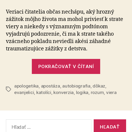
„duchovná“
autobiografia
Veriaci čitatelia občas nechápu, aký hrozný
zážitok môjho života ma mohol priviesť k strate
viery a niekedy s významným podtónom
vyjadrujú podozrenie, či ma k strate takého
vzácneho pokladu neviedli akési záhadné
traumatizujúce zážitky z detstva.
„Stručná
POKRAČOVAŤ V ČÍTANÍ
„duchovná“
autobiografi
apologetika
,
apostáza
,
autobiografia
,
dôkaz
,
Značky
evanjelici
,
katolíci
,
konverzia
,
logika
,
rozum
,
viera
Vyhľadať: