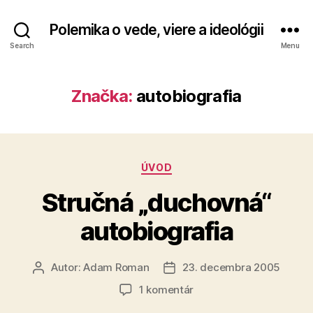
Polemika o vede, viere a ideológii
Search
Menu
Značka:
autobiografia
Kategórie
ÚVOD
Stručná „duchovná“
autobiografia
Autor:
Adam Roman
23. decembra 2005
Autor
Dátum
článku
článku
na
1 komentár
Stručná