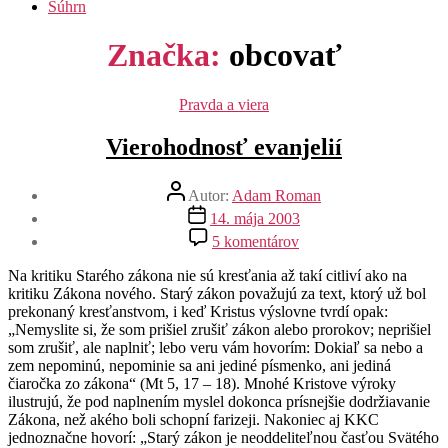
Súhrn
Značka:
obcovať
Kategórie
Pravda a viera
Vierohodnosť evanjelií
Autor
Autor:
Adam Roman
článku
Dátum
14. mája 2003
článku
na
5 komentárov
Vierohodnosť
evanjelií
Na kritiku Starého zákona nie sú kresťania až takí citliví ako na
kritiku Zákona nového. Starý zákon považujú za text, ktorý už bol
prekonaný kresťanstvom, i keď Kristus výslovne tvrdí opak:
„Nemyslite si, že som prišiel zrušiť zákon alebo prorokov; neprišiel
som zrušiť, ale naplniť; lebo veru vám hovorím: Dokiaľ sa nebo a
zem nepominú, nepominie sa ani jediné písmenko, ani jediná
čiaročka zo zákona“ (Mt 5, 17 – 18). Mnohé Kristove výroky
ilustrujú, že pod naplnením myslel dokonca prísnejšie dodržiavanie
Zákona, než akého boli schopní farizeji. Nakoniec aj KKC
jednoznačne hovorí: „Starý zákon je neoddeliteľnou časťou Svätého