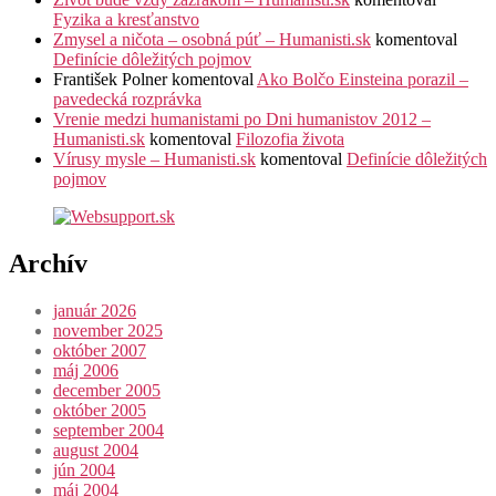
Fyzika a kresťanstvo
Zmysel a ničota – osobná púť – Humanisti.sk
komentoval
Definície dôležitých pojmov
František Polner
komentoval
Ako Bolčo Einsteina porazil –
pavedecká rozprávka
Vrenie medzi humanistami po Dni humanistov 2012 –
Humanisti.sk
komentoval
Filozofia života
Vírusy mysle – Humanisti.sk
komentoval
Definície dôležitých
pojmov
Archív
január 2026
november 2025
október 2007
máj 2006
december 2005
október 2005
september 2004
august 2004
jún 2004
máj 2004