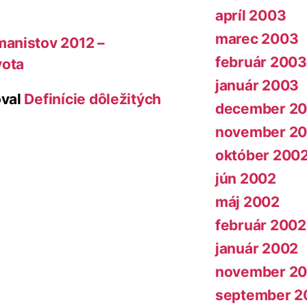
apríl 2003
marec 2003
manistov 2012 –
február 2003
vota
január 2003
val
Definície dôležitých
december 2
november 2
október 200
jún 2002
máj 2002
február 2002
január 2002
november 20
september 2