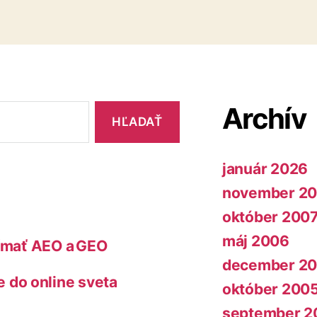
Archív
január 2026
november 2
október 200
máj 2006
jímať AEO a GEO
december 2
do online sveta
október 200
september 2