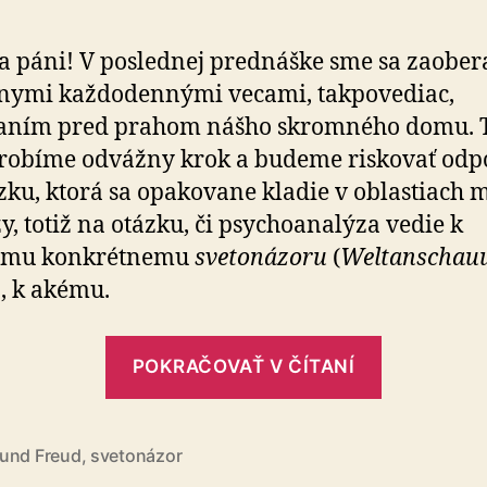
 páni! V poslednej prednáške sme sa zaober
lnymi každodennými vecami, takpovediac,
aním pred prahom nášho skromného domu. 
robíme odvážny krok a budeme riskovať od
zku, ktorá sa opakovane kladie v oblastiach
y, totiž na otázku, či psychoanalýza vedie k
ému konkrétnemu
svetonázoru
(
Weltanschau
, k akému.
„Filozofia
POKRAČOVAŤ V ČÍTANÍ
života“
und Freud
,
svetonázor