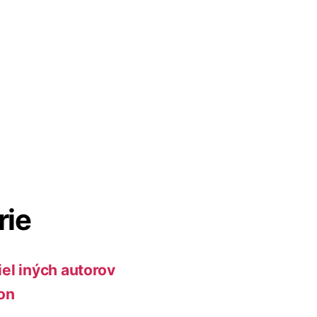
rie
iel iných autorov
ion