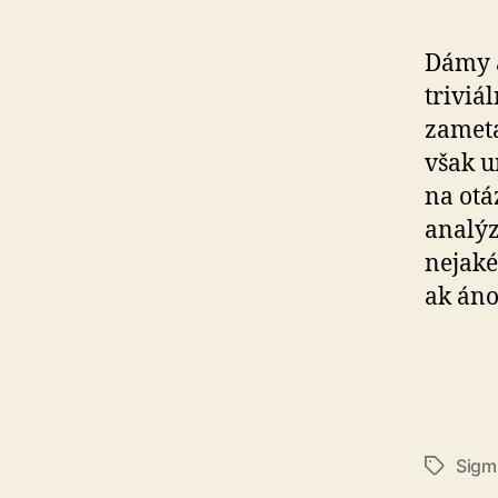
Dámy a
triviá
zamet
však u
na otá
analýz
nejak
ak áno
Sigm
Značky