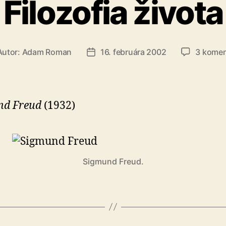
Filozofia života
Autor:
Adam Roman
16. februára 2002
3 komen
or
Dátum
nku
článku
nd Freud
(1932)
Sigmund Freud.