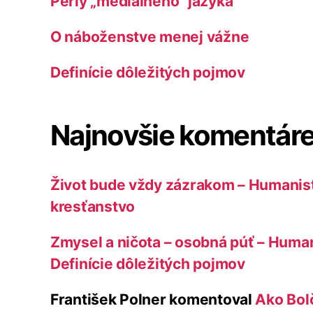
Perly „mediálneho“ jazyka
O náboženstve menej vážne
Definície dôležitých pojmov
Najnovšie komentár
Život bude vždy zázrakom – Humanist
kresťanstvo
Zmysel a ničota – osobná púť – Human
Definície dôležitých pojmov
František Polner
komentoval
Ako Bolč