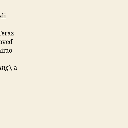
ali
Teraz
poveď
 mimo
ung
), a