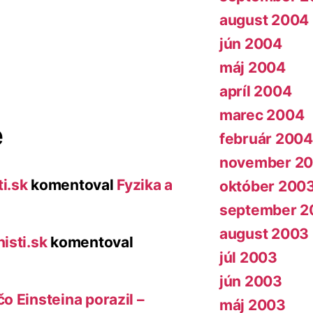
august 2004
jún 2004
máj 2004
apríl 2004
marec 2004
e
február 2004
november 2
i.sk
komentoval
Fyzika a
október 200
september 2
august 2003
isti.sk
komentoval
júl 2003
jún 2003
o Einsteina porazil –
máj 2003