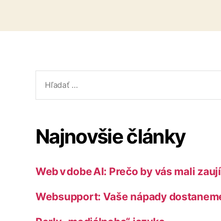
Vyhľadať:
Najnovšie články
Web v dobe AI: Prečo by vás mali zau
Websupport: Vaše nápady dostaneme 