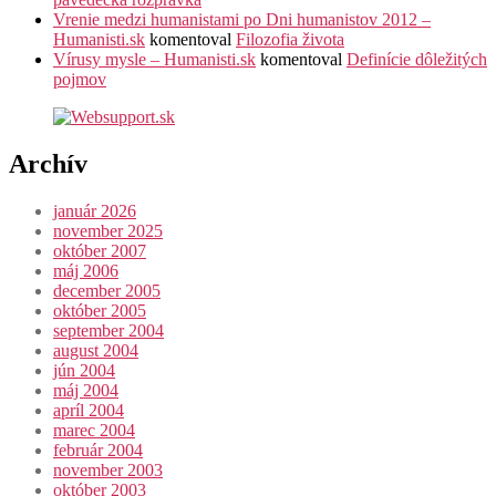
Vrenie medzi humanistami po Dni humanistov 2012 –
Humanisti.sk
komentoval
Filozofia života
Vírusy mysle – Humanisti.sk
komentoval
Definície dôležitých
pojmov
Archív
január 2026
november 2025
október 2007
máj 2006
december 2005
október 2005
september 2004
august 2004
jún 2004
máj 2004
apríl 2004
marec 2004
február 2004
november 2003
október 2003