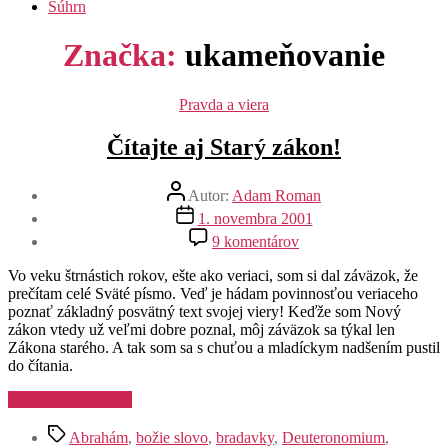
Súhrn
Značka:
ukameňovanie
Kategórie
Pravda a viera
Čítajte aj Starý zákon!
Autor
Autor:
Adam Roman
článku
Dátum
1. novembra 2001
článku
na
9 komentárov
Čítajte
aj
Vo veku štrnástich rokov, ešte ako veriaci, som si dal záväzok, že
Starý
prečítam celé Sväté písmo. Veď je hádam povinnosťou veriaceho
zákon!
poznať základný posvätný text svojej viery! Keďže som Nový
zákon vtedy už veľmi dobre poznal, môj záväzok sa týkal len
Zákona starého. A tak som sa s chuťou a mladíckym nadšením pustil
do čítania.
„Čítajte
Pokračovať v čítaní
aj
Značky
Starý
Abrahám
,
božie slovo
,
bradavky
,
Deuteronomium
,