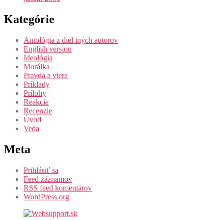
Kategórie
Antológia z diel iných autorov
English version
Ideológia
Morálka
Pravda a viera
Príklady
Prílohy
Reakcie
Recenzie
Úvod
Veda
Meta
Prihlásiť sa
Feed záznamov
RSS feed komentárov
WordPress.org