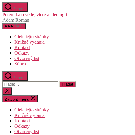
Preskočiť
Search
na
Polemika o vede, viere a ideológii
obsah
Adam Roman
Menu
Ciele tejto stránky
Knižné vydania
Kontakt
Odkazy
Otvorený list
Súhrn
Search
Vyhľadať:
Zatvoriť
vyhľadávanie
Zatvoriť menu
Ciele tejto stránky
Knižné vydania
Kontakt
Odkazy
Otvorený list