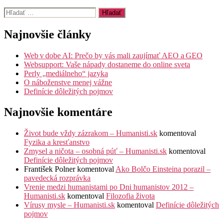
Vyhľadať:
Najnovšie články
Web v dobe AI: Prečo by vás mali zaujímať AEO a GEO
Websupport: Vaše nápady dostaneme do online sveta
Perly „mediálneho“ jazyka
O náboženstve menej vážne
Definície dôležitých pojmov
Najnovšie komentáre
Život bude vždy zázrakom – Humanisti.sk
komentoval
Fyzika a kresťanstvo
Zmysel a ničota – osobná púť – Humanisti.sk
komentoval
Definície dôležitých pojmov
František Polner
komentoval
Ako Bolčo Einsteina porazil –
pavedecká rozprávka
Vrenie medzi humanistami po Dni humanistov 2012 –
Humanisti.sk
komentoval
Filozofia života
Vírusy mysle – Humanisti.sk
komentoval
Definície dôležitých
pojmov