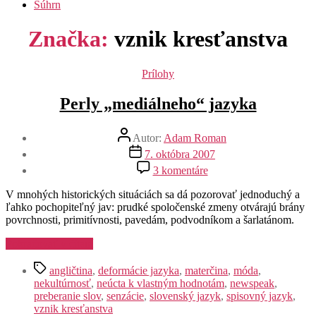
Súhrn
Značka:
vznik kresťanstva
Kategórie
Prílohy
Perly „mediálneho“ jazyka
Autor
Autor:
Adam Roman
článku
Dátum
7. októbra 2007
článku
na
3 komentáre
Perly
„mediálneho“
V mnohých historických situáciách sa dá pozorovať jednoduchý a
jazyka
ľahko pochopiteľný jav: prudké spoločenské zmeny otvárajú brány
povrchnosti, primitívnosti, pavedám, podvodníkom a šarlatánom.
„Perly
Pokračovať v čítaní
„mediálneho“
Značky
jazyka“
angličtina
,
deformácie jazyka
,
materčina
,
móda
,
nekultúrnosť
,
neúcta k vlastným hodnotám
,
newspeak
,
preberanie slov
,
senzácie
,
slovenský jazyk
,
spisovný jazyk
,
vznik kresťanstva