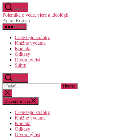
Preskočiť
Search
na
Polemika o vede, viere a ideológii
obsah
Adam Roman
Menu
Ciele tejto stránky
Knižné vydania
Kontakt
Odkazy
Otvorený list
Súhrn
Search
Vyhľadať:
Zatvoriť
vyhľadávanie
Zatvoriť menu
Ciele tejto stránky
Knižné vydania
Kontakt
Odkazy
Otvorený list