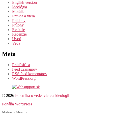
English version
Ideológia
Morálka
Pravda a viera
Príklady
Prílohy
Reakcie
Recenzie
Úvod
Veda
Meta
Prihlásiť sa
Feed záznamov
RSS feed komentárov
WordPress.org
© 2026
Polemika o vede, viere a ideológii
Poháňa WordPress
Nahor
↑
Hore
↑