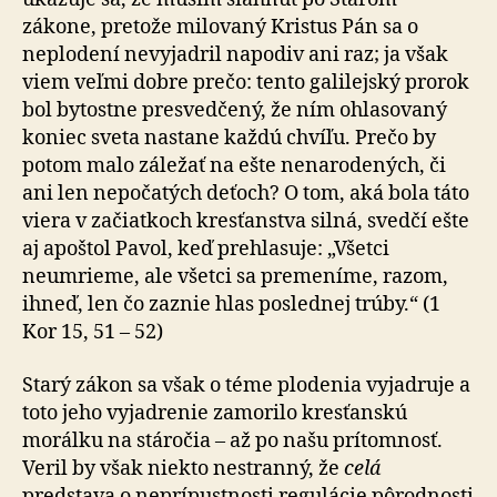
zákone, pretože milovaný Kristus Pán sa o
neplodení nevyjadril napodiv ani raz; ja však
viem veľmi dobre prečo: tento galilejský prorok
bol bytostne presvedčený, že ním ohlasovaný
koniec sveta nastane každú chvíľu. Prečo by
potom malo záležať na ešte nenarodených, či
ani len nepočatých deťoch? O tom, aká bola táto
viera v začiatkoch kresťanstva silná, svedčí ešte
aj apoštol Pavol, keď prehlasuje: „Všetci
neumrieme, ale všetci sa premeníme, razom,
ihneď, len čo zaznie hlas poslednej trúby.“ (1
Kor 15, 51 – 52)
Starý zákon sa však o téme plodenia vyjadruje a
toto jeho vyjadrenie zamorilo kresťanskú
morálku na stáročia – až po našu prítomnosť.
Veril by však niekto nestranný, že
celá
predstava o neprípustnosti regulácie pôrodnosti