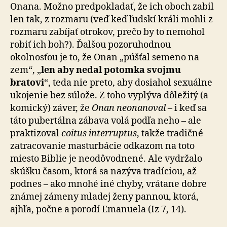
Onana. Možno predpokladať, že ich oboch zabil
len tak, z rozmaru (veď keď ľudskí králi mohli z
rozmaru zabíjať otrokov, prečo by to nemohol
robiť ich boh?). Ďalšou pozoruhodnou
okolnosťou je to, že Onan „púšťal semeno na
zem“, „
len aby nedal potomka svojmu
bratovi
“, teda nie preto, aby dosiahol sexuálne
ukojenie bez súlože. Z toho vyplýva dôležitý (a
komický) záver, že
Onan neonanoval
– i keď sa
táto pubertálna zábava volá podľa neho – ale
praktizoval
coitus interruptus
, takže tradičné
zatracovanie masturbácie odkazom na toto
miesto Biblie je neodôvodnené. Ale vydržalo
skúšku časom, ktorá sa nazýva tradíciou, až
podnes – ako mnohé iné chyby, vrátane dobre
známej zámeny mladej ženy pannou, ktorá,
ajhľa, počne a porodí Emanuela (Iz 7, 14).