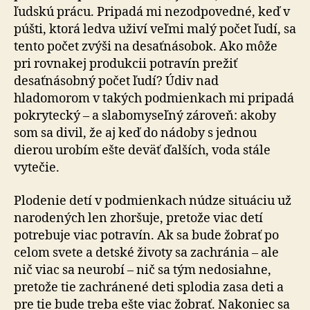
ľudskú prácu. Pripadá mi nezodpovedné, keď v
púšti, ktorá ledva uživí veľmi malý počet ľudí, sa
tento počet zvýši na desaťnásobok. Ako môže
pri rovnakej produkcii potravín prežiť
desaťnásobný počet ľudí? Údiv nad
hladomorom v takých podmienkach mi pripadá
pokrytecký – a slabomyseľný zároveň: akoby
som sa divil, že aj keď do nádoby s jednou
dierou urobím ešte deväť ďalších, voda stále
vytečie.
Plodenie detí v podmienkach núdze situáciu už
narodených len zhoršuje, pretože viac detí
potrebuje viac potravín. Ak sa bude žobrať po
celom svete a detské životy sa zachránia – ale
nič viac sa neurobí – nič sa tým nedosiahne,
pretože tie zachránené deti splodia zasa deti a
pre tie bude treba ešte viac žobrať. Nakoniec sa