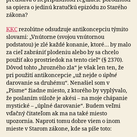
sa opiera o jedinú kratučkú epizódu zo Starého
zákona?
KKC
rezolútne odsudzuje antikoncepciu týmito
slovami: „Vnútorne (svojou vnútornou
podstatou) je zlé každé konanie, ktoré… by malo
za cieľ zabrániť plodeniu alebo by sa chcelo
použiť ako prostriedok na tento cieľ“ (§ 2370).
Dôvod tohto „hrozného zla“ je však len ten, že
pri použití antikoncepcie „už nejde o
úplné
darovanie sa druhému“. Nenašiel som v
„Písme“ žiadne miesto, z ktorého by vyplývalo,
že poslaním súlože je akési – na moje chápanie
mystické – „úplné darovanie“. Budem veľmi
vďačný čitateľom ak ma na také miesto
upozornia. Naproti tomu dobre viem o inom
mieste v Starom zákone, kde sa píše toto: