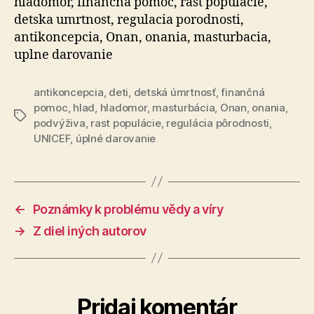
hladomor, financna pomoc, rast populacie,
detska umrtnost, regulacia porodnosti,
antikoncepcia, Onan, onania, masturbacia,
uplne darovanie
antikoncepcia
,
deti
,
detská úmrtnosť
,
finančná
pomoc
,
hlad
,
hladomor
,
masturbácia
,
Onan
,
onania
,
Značky
podvýživa
,
rast populácie
,
regulácia pôrodnosti
,
UNICEF
,
úplné darovanie
←
Poznámky k problému vědy a víry
→
Z diel iných autorov
Pridaj komentár