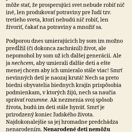
môže stať, že prosperujúci svet nebude robiť nič
iné, len produkovať potraviny pre ľudí tzv.
tretieho sveta, ktorí nebudú nič robiť, len
živoriť, čakať na potraviny a množiť sa.
Podporou dnes umierajúcich by som im možno
predĺžil (či dokonca zachránil) život, ale
nepomohol by som už ich ďalšej generácii. Ale
ja
nechcem
, aby umierali ďalšie deti a ešte
menej chcem aby ich umieralo stále viac! Smrť
nevinných detí je naozaj krutá! Nech sa preto
biedni obyvatelia biednych krajín prispôsobia
podmienkam, v ktorých žijú, nech sa naučia
správať
rozumne
. Ak nezmenia svoj spôsob
života, budú im deti stále hynúť. Smrť je
prirodzený koniec ľudského života.
Najdokonalejšie sa jej hromadne predchádza
nenarodením.
Nenarodené deti nemôžu