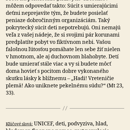
môžem odpovedať takto: Súcit s umierajúcimi
deťmi neprejavíte tým, že budete posielať
peniaze dobročinným organizáciám. Taký
pokrytecký súcit deti nepotrebujú. Oni nemajú
veľa z vašej nádeje, že si svojimi pár korunami
predplatíte pobyt vo fiktívnom nebi. Vašou
falošnou ľútosťou pomáhate len sebe žiť nielen
v hmotnom, ale aj duchovnom blahobyte. Detí
bude umierať stále viac a vy si budete môcť
doma hovieť s pocitom dobre vykonaného
skutku lásky k blížnemu – „Hadi! Vreteničie
plemä! Ako uniknete pekelnému súdu?“ (Mt 23,
33).
UNICEF, deti, podvyziva, hlad,
Kľúčové slová: