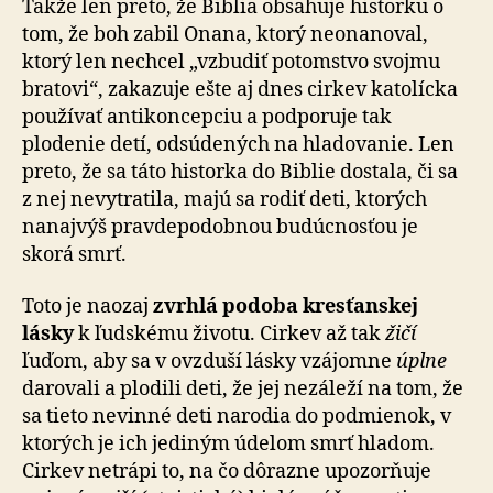
Takže len preto, že Biblia obsahuje historku o
tom, že boh zabil Onana, ktorý neonanoval,
ktorý len nechcel „vzbudiť potomstvo svojmu
bratovi“, zakazuje ešte aj dnes cirkev katolícka
používať antikoncepciu a podporuje tak
plodenie detí, odsúdených na hladovanie. Len
preto, že sa táto historka do Biblie dostala, či sa
z nej nevytratila, majú sa rodiť deti, ktorých
nanajvýš pravdepodobnou budúcnosťou je
skorá smrť.
Toto je naozaj
zvrhlá podoba kresťanskej
lásky
k ľudskému životu. Cirkev až tak
žičí
ľuďom, aby sa v ovzduší lásky vzájomne
úplne
darovali a plodili deti, že jej nezáleží na tom, že
sa tieto nevinné deti narodia do podmienok, v
ktorých je ich jediným údelom smrť hladom.
Cirkev netrápi to, na čo dôrazne upozorňuje