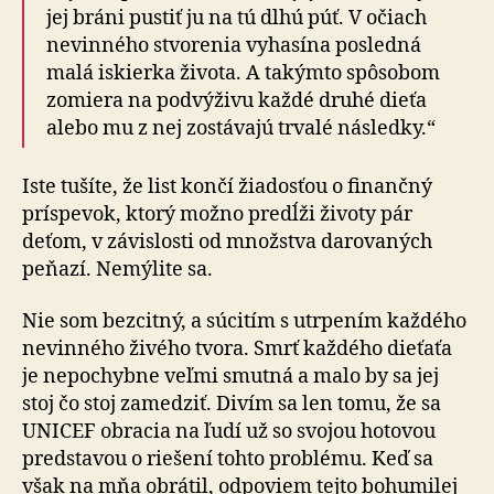
jej bráni pustiť ju na tú dlhú púť. V očiach
nevinného stvorenia vyhasína posledná
malá iskierka života. A takýmto spôsobom
zomiera na podvýživu každé druhé dieťa
alebo mu z nej zostávajú trvalé následky.“
Iste tušíte, že list končí žiadosťou o finančný
príspevok, ktorý možno predĺži životy pár
deťom, v závislosti od množstva darovaných
peňazí. Nemýlite sa.
Nie som bezcitný, a súcitím s utrpením každého
nevinného živého tvora. Smrť každého dieťaťa
je nepochybne veľmi smutná a malo by sa jej
stoj čo stoj zamedziť. Divím sa len tomu, že sa
UNICEF obracia na ľudí už so svojou hotovou
predstavou o riešení tohto problému. Keď sa
však na mňa obrátil, odpoviem tejto bohumilej