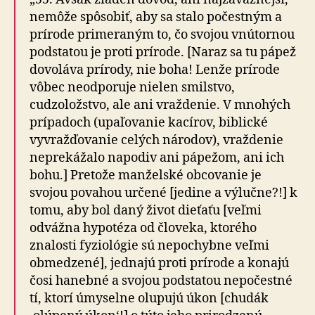
nemôže spôsobiť, aby sa stalo počestným a
prírode primeraným to, čo svojou vnútornou
podstatou je proti prírode. [Naraz sa tu pápež
dovoláva prírody, nie boha! Lenže prírode
vôbec neodporuje nielen smilstvo,
cudzoložstvo, ale ani vraždenie. V mnohých
prípadoch (upaľovanie kacírov, biblické
vyvražďovanie celých národov), vraždenie
neprekážalo napodiv ani pápežom, ani ich
bohu.] Pretože manželské obcovanie je
svojou povahou určené [jedine a výlučne?!] k
tomu, aby bol daný život dieťaťu [veľmi
odvážna hypotéza od človeka, ktorého
znalosti fyziológie sú nepochybne veľmi
obmedzené], jednajú proti prírode a konajú
čosi hanebné a svojou podstatou nepočestné
tí, ktorí úmyselne olupujú úkon [chudák