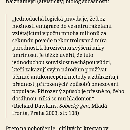
najznámejší (ateistický) biológ súčasnosti:
„Jednoduchá logická pravda je, že bez
možnosti emigrace do vesmíru raketami
vzlétajícími v počtu mnoha milionů za
sekundu povede nekontrolovaná míra
porodnosti k hrozivému zvýšení míry
úmrtnosti. Je těžké uvěřit, že tuto
jednoduchou souvislost nechápou vůdci,
kteří zakazují svým národům používat
účinné antikoncepční metody a zdůrazňují
přednost ,přirozených‘ způsobů omezování
populace. Přirozený způsob je přesně to, čeho
dosáhnou. ňíká se mu hladomor.“
(Richard Dawkins,
Sobecký gen
, Mladá
fronta, Praha 2003, str. 108)
Preto na pohoršenie „citlivých“ kresťanov