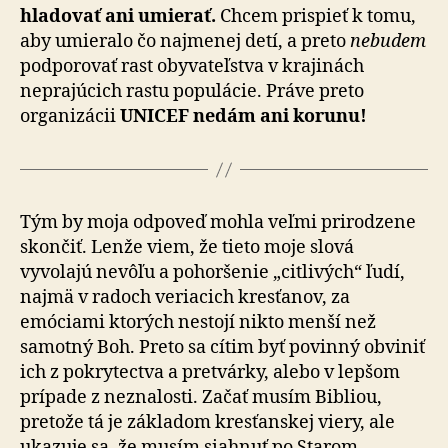
hladovať ani umierať.
Chcem prispieť k tomu,
aby umieralo čo najmenej detí, a preto
nebudem
podporovať rast obyvateľstva v krajinách
neprajúcich rastu populácie. Práve preto
organizácii
UNICEF nedám ani korunu!
Tým by moja odpoveď mohla veľmi prirodzene
skončiť. Lenže viem, že tieto moje slová
vyvolajú nevôľu a pohoršenie „citlivých“ ľudí,
najmä v radoch veriacich kresťanov, za
emóciami ktorých nestojí nikto menší než
samotný Boh. Preto sa cítim byť povinný obviniť
ich z pokrytectva a pretvárky, alebo v lepšom
prípade z neznalosti. Začať musím Bibliou,
pretože tá je základom kresťanskej viery, ale
ukazuje sa, že musím siahnuť po Starom