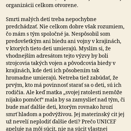
organizácii celkom otvorene.
Smrti malých detí treba nepochybne
predchádzať. Nie celkom dobre však rozumiem,
čo mám s tým spoločné ja. Nespôsobil som
predovšetkým ani biedu ani vojny v krajinách,
v ktorých tieto deti umierajú. Myslím si, že
vhodnejším adresátom tejto výzvy by boli
strojcovia takých vojen a pôvodcovia biedy v
krajinách, kde deti ich pôsobením tak
hromadne umierajú. Netreba tiež zabúdať, že
prvým, kto má povinnosť starať sa o deti, sú ich
rodičia. Ale keď matka „svojej ratolesti nemôže
nijako pomôcť“ mala by sa zamyslieť nad tým, či
bude mať ďalšie deti, ktorým rovnako hrozí
smrť hladom a podvýživou. Jej materinský cit jej
už nevelí neplodiť ďalšie deti? Prečo UNICEF
apeluje na môj súcit, nie na súcit vlastnej