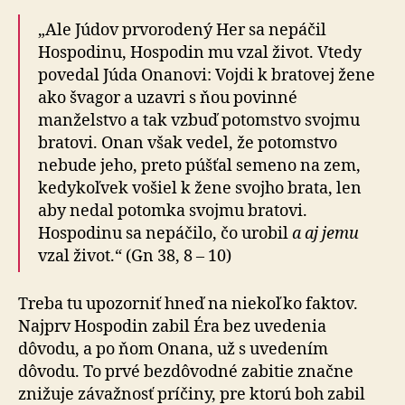
„Ale Júdov prvorodený Her sa nepáčil
Hospodinu, Hospodin mu vzal život. Vtedy
povedal Júda Onanovi: Vojdi k bratovej žene
ako švagor a uzavri s ňou povinné
manželstvo a tak vzbuď potomstvo svojmu
bratovi. Onan však vedel, že potomstvo
nebude jeho, preto púšťal semeno na zem,
kedykoľvek vošiel k žene svojho brata, len
aby nedal potomka svojmu bratovi.
Hospodinu sa nepáčilo, čo urobil
a aj jemu
vzal život.“ (Gn 38, 8 – 10)
Treba tu upozorniť hneď na niekoľko faktov.
Najprv Hospodin zabil Éra bez uvedenia
dôvodu, a po ňom Onana, už s uvedením
dôvodu. To prvé bezdôvodné zabitie značne
znižuje závažnosť príčiny, pre ktorú boh zabil