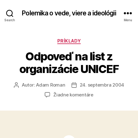
Polemika o vede, viere a ideológii
Search
Menu
Kategórie
PRÍKLADY
Odpoveď na list z
organizácie UNICEF
Autor:
Adam Roman
24. septembra 2004
Autor
Dátum
článku
článku
na
Žiadne komentáre
Odpoveď
na
list
z
organizácie
UNICEF