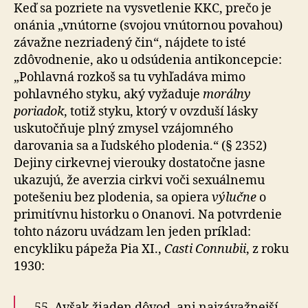
Keď sa pozriete na vysvetlenie KKC, prečo je
onánia „vnútorne (svojou vnútornou povahou)
závažne nezriadený čin“, nájdete to isté
zdôvodnenie, ako u odsúdenia antikoncepcie:
„Pohlavná rozkoš sa tu vyhľadáva mimo
pohlavného styku, aký vyžaduje
morálny
poriadok
, totiž styku, ktorý v ovzduší lásky
uskutočňuje plný zmysel vzájomného
darovania sa a ľudského plodenia.“ (§ 2352)
Dejiny cirkevnej vierouky dostatočne jasne
ukazujú, že averzia cirkvi voči sexuálnemu
potešeniu bez plodenia, sa opiera
výlučne
o
primitívnu historku o Onanovi. Na potvrdenie
tohto názoru uvádzam len jeden príklad:
encykliku pápeža Pia XI.,
Casti Connubii
, z roku
1930:
„55. Avšak žiaden dôvod, ani najzávažnejší,