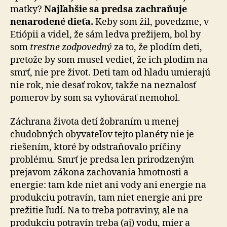
matky?
Najľahšie sa predsa zachraňuje
nenarodené dieťa.
Keby som žil, povedzme, v
Etiópii a videl, že sám ledva prežijem, bol by
som
trestne zodpovedný
za to, že plodím deti,
pretože by som musel vedieť, že ich plodím na
smrť, nie pre život. Deti tam od hladu umierajú
nie rok, nie desať rokov, takže na neznalosť
pomerov by som sa vyhovárať nemohol.
Záchrana života detí žobraním u menej
chudobných obyvateľov tejto planéty nie je
riešením, ktoré by odstraňovalo príčiny
problému. Smrť je predsa len prirodzeným
prejavom zákona zachovania hmotnosti a
energie: tam kde niet ani vody ani energie na
produkciu potravín, tam niet energie ani pre
prežitie ľudí. Na to treba potraviny, ale na
produkciu potravín treba (aj) vodu, mier a