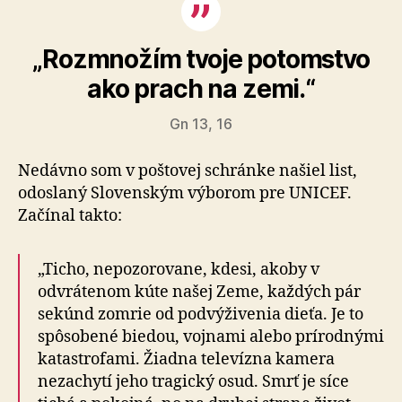
„Rozmnožím tvoje potomstvo
ako prach na zemi.“
Gn 13, 16
Nedávno som v poštovej schránke našiel list,
odoslaný Slovenským výborom pre UNICEF.
Začínal takto:
„Ticho, nepozorovane, kdesi, akoby v
odvrátenom kúte našej Zeme, každých pár
sekúnd zomrie od podvýživenia dieťa. Je to
spôsobené biedou, vojnami alebo prírodnými
katastrofami. Žiadna televízna kamera
nezachytí jeho tragický osud. Smrť je síce