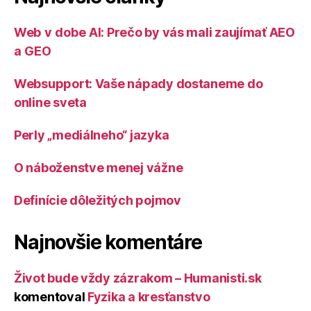
Web v dobe AI: Prečo by vás mali zaujímať AEO
a GEO
Websupport: Vaše nápady dostaneme do
online sveta
Perly „mediálneho“ jazyka
O náboženstve menej vážne
Definície dôležitých pojmov
Najnovšie komentáre
Život bude vždy zázrakom – Humanisti.sk
komentoval
Fyzika a kresťanstvo