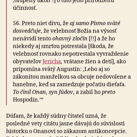
‚olúpený úkon‘!] o túto jeho prirodzenú
účinnosť.
56. Preto niet divu, že
aj samo Písmo sväté
dosvedčuje
, že velebnosť Božia na výsosť
nenávidí tento
ohavný zločin
[!!] a že ho
niekedy aj smrťou potrestala [škoda, že
velebnosť rovnako nepotrestala vyvraždenie
obyvateľov
Jericha
, vrátane žien a detí], ako
pripomína svätý Augustín: ‚Lebo aj so
zákonitou manželkou sa obcuje nedovolene a
hanebne, keď sa zamedzuje počatiu dieťaťa.
To činil Onan
,
syn Júdov
, a zabil ho
preto
Hospodin.‘“
Dúfam, že každý súdny čitateľ uzná, že
posledné vety citátu jasne dávajú do súvislosti
historku o Onanovi so zákazom antikoncepcie.