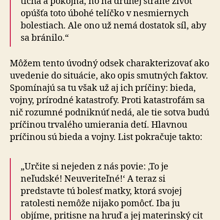
tichá a pokojná, no na druhej strane život
opúšťa toto úbohé telíčko v nesmiernych
bolestiach. Ale ono už nemá dostatok síl, aby
sa bránilo.“
Môžem tento úvodný odsek charakterizovať ako
uvedenie do situácie, ako opis smutných faktov.
Spomínajú sa tu však už aj ich príčiny: bieda,
vojny, prírodné katastrofy. Proti katastrofám sa
nič rozumné podniknúť nedá, ale tie sotva budú
príčinou trvalého umierania detí. Hlavnou
príčinou sú bieda a vojny. List pokračuje takto:
„Určite si nejeden z nás povie: ‚To je
neľudské! Neuveriteľné!‘ A teraz si
predstavte tú bolesť matky, ktorá svojej
ratolesti nemôže nijako pomôcť. Iba ju
objíme, pritisne na hruď a jej materinský cit