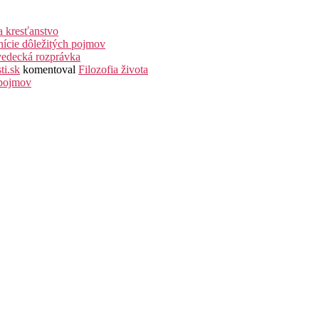
a kresťanstvo
nície dôležitých pojmov
vedecká rozprávka
ti.sk
komentoval
Filozofia života
 pojmov