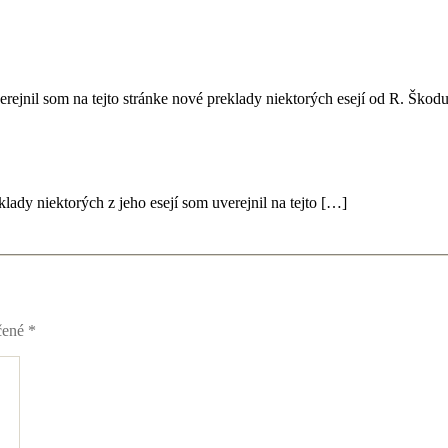
ovorí:
erejnil som na tejto stránke nové preklady niektorých esejí od R. Ško
í:
klady niektorých z jeho esejí som uverejnil na tejto […]
čené
*