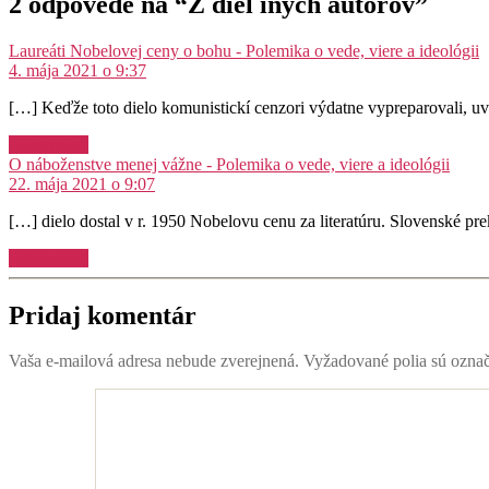
2 odpovede na “Z diel iných autorov”
h
Laureáti Nobelovej ceny o bohu - Polemika o vede, viere a ideológii
4. mája 2021 o 9:37
[…] Keďže toto dielo komunistickí cenzori výdatne vypreparovali, uv
Odpovedať
hovor
O náboženstve menej vážne - Polemika o vede, viere a ideológii
22. mája 2021 o 9:07
[…] dielo dostal v r. 1950 Nobelovu cenu za literatúru. Slovenské pre
Odpovedať
Pridaj komentár
Vaša e-mailová adresa nebude zverejnená.
Vyžadované polia sú ozna