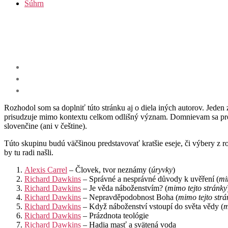
Súhrn
Rozhodol som sa doplniť túto stránku aj o diela iných autorov. Jeden
prisudzuje mimo kontextu celkom odlišný význam. Domnievam sa preto
slovenčine (ani v češtine).
Túto skupinu budú väčšinou predstavovať kratšie eseje, či výbery z ro
by tu radi našli.
Alexis Carrel
– Človek, tvor neznámy (
úryvky
)
Richard Dawkins
– Správné a nesprávné důvody k uvěření (
mi
Richard Dawkins
– Je věda náboženstvím? (
mimo tejto stránky
Richard Dawkins
– Nepravděpodobnost Boha (
mimo tejto strá
Richard Dawkins
– Když náboženství vstoupí do světa vědy (
m
Richard Dawkins
– Prázdnota teológie
Richard Dawkins
– Hadia masť a svätená voda