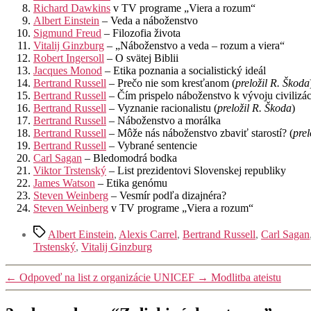
Richard Dawkins
v TV programe „Viera a rozum“
Albert Einstein
– Veda a náboženstvo
Sigmund Freud
– Filozofia života
Vitalij Ginzburg
– „Náboženstvo a veda – rozum a viera“
Robert Ingersoll
– O svätej Biblii
Jacques Monod
– Etika poznania a socialistický ideál
Bertrand Russell
– Prečo nie som kresťanom (
preložil R. Škoda
Bertrand Russell
– Čím prispelo náboženstvo k vývoju civilizác
Bertrand Russell
– Vyznanie racionalistu (
preložil R. Škoda
)
Bertrand Russell
– Náboženstvo a morálka
Bertrand Russell
– Môže nás náboženstvo zbaviť starostí? (
prel
Bertrand Russell
– Vybrané sentencie
Carl Sagan
– Bledomodrá bodka
Viktor Trstenský
– List prezidentovi Slovenskej republiky
James Watson
– Etika genómu
Steven Weinberg
– Vesmír podľa dizajnéra?
Steven Weinberg
v TV programe „Viera a rozum“
Značky
Albert Einstein
,
Alexis Carrel
,
Bertrand Russell
,
Carl Sagan
Trstenský
,
Vitalij Ginzburg
←
Odpoveď na list z organizácie UNICEF
→
Modlitba ateistu