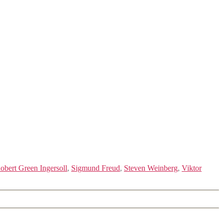
obert Green Ingersoll
,
Sigmund Freud
,
Steven Weinberg
,
Viktor