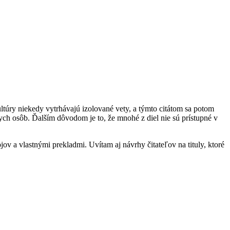
ultúry niekedy vytrhávajú izolované vety, a týmto citátom sa potom
h osôb. Ďalším dôvodom je to, že mnohé z diel nie sú prístupné v
ov a vlastnými prekladmi. Uvítam aj návrhy čitateľov na tituly, ktoré