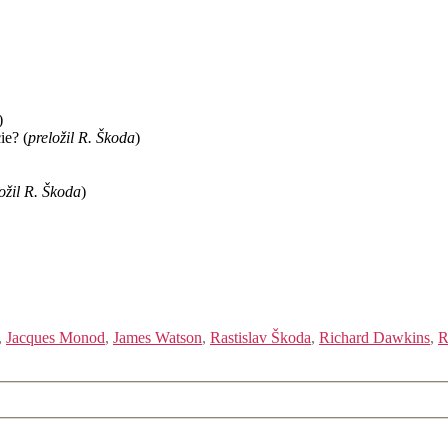
)
ie? (
preložil R. Škoda
)
ožil R. Škoda
)
,
Jacques Monod
,
James Watson
,
Rastislav Škoda
,
Richard Dawkins
,
R