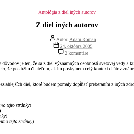
Kategórie
Antológia z diel iných autorov
Z diel iných autorov
Autor
Autor:
Adam Roman
článku
Dátum
24. októbra 2005
článku
na
2 komentáre
Z
diel
 z dôvodov je ten, že sa z diel významných osobností svetovej vedy a k
iných
, že poslúžim čitateľom, ak im poskytnem celý kontext citátov známyc
autorov
zsiahlejších diel, ktoré budem pomaly dopĺňať preberaním z iných zdroj
mo tejto stránky
)
)
nky
)
imo tejto stránky
)