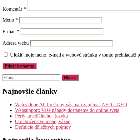
Komentár
*
Meno
*
E-mail
*
Adresa webu
Uložiť moje meno, e-mail a webovú stránku v tomto prehliadači 
Vyhľadať:
Najnovšie články
Web v dobe AI: Prečo by vás mali zaujímať AEO a GEO
Websupport: Vaše nápady dostaneme do online sveta
Perly „mediálneho“ jazyka
O náboženstve menej vážne
Definície dôležitých pojmov