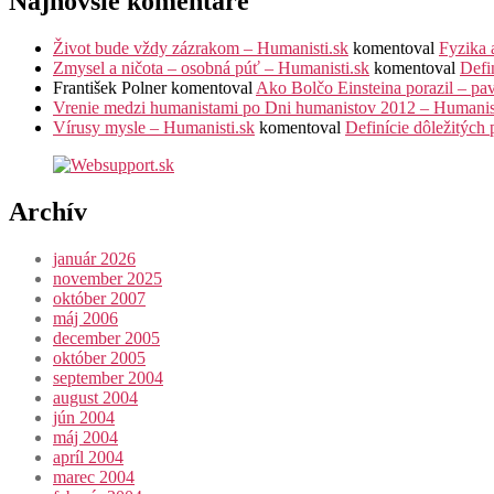
Najnovšie komentáre
Život bude vždy zázrakom – Humanisti.sk
komentoval
Fyzika 
Zmysel a ničota – osobná púť – Humanisti.sk
komentoval
Defi
František Polner
komentoval
Ako Bolčo Einsteina porazil – pa
Vrenie medzi humanistami po Dni humanistov 2012 – Humanis
Vírusy mysle – Humanisti.sk
komentoval
Definície dôležitých
Archív
január 2026
november 2025
október 2007
máj 2006
december 2005
október 2005
september 2004
august 2004
jún 2004
máj 2004
apríl 2004
marec 2004