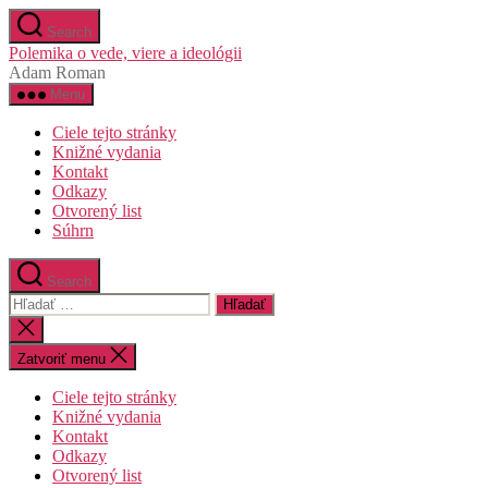
Preskočiť
Search
na
Polemika o vede, viere a ideológii
obsah
Adam Roman
Menu
Ciele tejto stránky
Knižné vydania
Kontakt
Odkazy
Otvorený list
Súhrn
Search
Vyhľadať:
Zatvoriť
vyhľadávanie
Zatvoriť menu
Ciele tejto stránky
Knižné vydania
Kontakt
Odkazy
Otvorený list