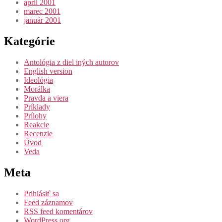
apríl 2001
marec 2001
január 2001
Kategórie
Antológia z diel iných autorov
English version
Ideológia
Morálka
Pravda a viera
Príklady
Prílohy
Reakcie
Recenzie
Úvod
Veda
Meta
Prihlásiť sa
Feed záznamov
RSS feed komentárov
WordPress.org