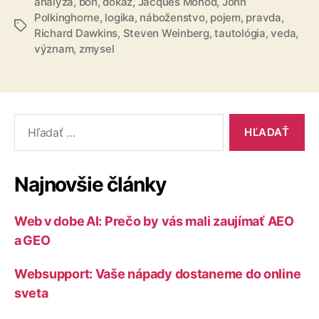
analýza
,
boh
,
dôkaz
,
Jacques Monod
,
John
Polkinghorne
,
logika
,
náboženstvo
,
pojem
,
pravda
,
Značky
Richard Dawkins
,
Steven Weinberg
,
tautológia
,
veda
,
význam
,
zmysel
Vyhľadať:
Najnovšie články
Web v dobe AI: Prečo by vás mali zaujímať AEO
a GEO
Websupport: Vaše nápady dostaneme do online
sveta