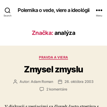
Polemika o vede, viere a ideológii
Search
Menu
Značka:
analýza
Kategórie
PRAVDA A VIERA
Zmysel zmyslu
Autor:
Adam Roman
26. októbra 2003
Autor
Dátum
článku
článku
na
2 komentáre
Zmysel
zmyslu
V diskusii s veriacimi sa človek často stretáva s