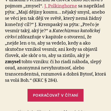
pojmom „zmysel“.
J. Polkinghorne
sa napríklad
pýta: „Mají dějiny kosmu… nějaký smysl, anebo
se věci jen tak dějí ve světě, který nemá žádný
konečný cíl?“ J. Krempaský sa pýta: „Prečo je
vesmír taký, aký je?“ a
Katechizmus katolíckej
cirkvi
zdôrazňuje v kapitole o stvorení, že
„nejde len o to, aby sa vedelo, kedy a ako
skutočne vznikol vesmír, ani kedy sa objavil
človek, ale skôr o to, aby sa zistilo, aký je
zmysel
tohto vzniku: či ho riadi náhoda, slepý
osud, anonymná nevyhnutnosť, alebo
transcendentná, rozumová a dobrá Bytosť, ktorá
sa volá Boh.“ (KKC § 284).
„Zmysel
POKRAČOVAŤ V ČÍTANÍ
zmyslu“