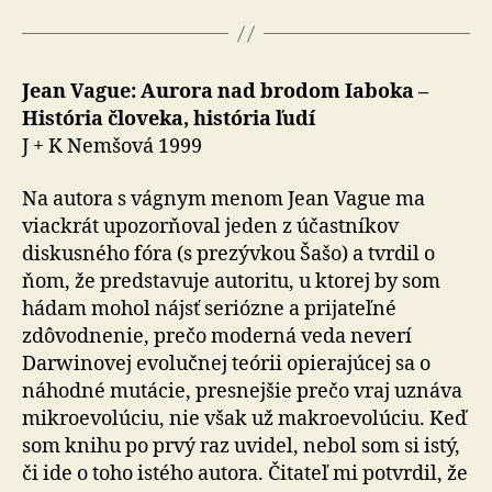
Jean Vague: Aurora nad brodom Iaboka –
História človeka, história ľudí
J + K Nemšová 1999
Na autora s vágnym menom Jean Vague ma
viackrát upozorňoval jeden z účastníkov
diskusného fóra (s prezývkou Šašo) a tvrdil o
ňom, že predstavuje autoritu, u ktorej by som
hádam mohol nájsť seriózne a prijateľné
zdôvodnenie, prečo moderná veda neverí
Darwinovej evolučnej teórii opierajúcej sa o
náhodné mutácie, presnejšie prečo vraj uznáva
mikroevolúciu, nie však už makroevolúciu. Keď
som knihu po prvý raz uvidel, nebol som si istý,
či ide o toho istého autora. Čitateľ mi potvrdil, že