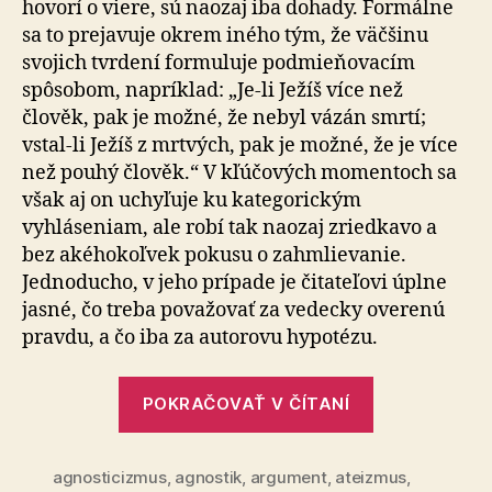
hovorí o viere, sú naozaj iba dohady. Formálne
sa to prejavuje okrem iného tým, že väčšinu
svojich tvrdení formuluje podmieňovacím
spôsobom, napríklad: „Je-li Ježíš více než
člověk, pak je možné, že nebyl vázán smrtí;
vstal-li Ježíš z mrtvých, pak je možné, že je více
než pouhý člověk.“ V kľúčových momentoch sa
však aj on uchyľuje ku kategorickým
vyhláseniam, ale robí tak naozaj zriedkavo a
bez akéhokoľvek pokusu o zahmlievanie.
Jednoducho, v jeho prípade je čitateľovi úplne
jasné, čo treba považovať za vedecky overenú
pravdu, a čo iba za autorovu hypotézu.
„John
POKRAČOVAŤ V ČÍTANÍ
Polkinghorn
Věda
agnosticizmus
,
agnostik
,
argument
,
ateizmus
a
,