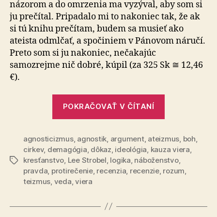
názorom a do omrzenia ma vyzýval, aby som si
ju prečítal. Pripadalo mi to nakoniec tak, že ak
si tú knihu prečítam, budem sa musieť ako
ateista odmlčať, a spočiniem v Pánovom náručí.
Preto som si ju nakoniec, nečakajúc
samozrejme nič dobré, kúpil (za 325 Sk ≅ 12,46
€).
„Strobelova
POKRAČOVAŤ V ČÍTANÍ
„Kauza
viera““
agnosticizmus
,
agnostik
,
argument
,
ateizmus
,
boh
,
cirkev
,
demagógia
,
dôkaz
,
ideológia
,
kauza viera
,
kresťanstvo
,
Lee Strobel
,
logika
,
náboženstvo
,
Značky
pravda
,
protirečenie
,
recenzia
,
recenzie
,
rozum
,
teizmus
,
veda
,
viera