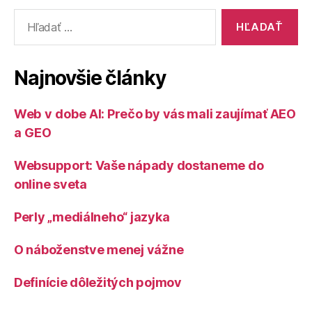
Vyhľadať:
Najnovšie články
Web v dobe AI: Prečo by vás mali zaujímať AEO
a GEO
Websupport: Vaše nápady dostaneme do
online sveta
Perly „mediálneho“ jazyka
O náboženstve menej vážne
Definície dôležitých pojmov