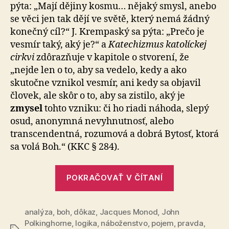
pýta: „Mají dějiny kosmu… nějaký smysl, anebo
se věci jen tak dějí ve světě, který nemá žádný
konečný cíl?“ J. Krempaský sa pýta: „Prečo je
vesmír taký, aký je?“ a
Katechizmus katolíckej
cirkvi
zdôrazňuje v kapitole o stvorení, že
„nejde len o to, aby sa vedelo, kedy a ako
skutočne vznikol vesmír, ani kedy sa objavil
človek, ale skôr o to, aby sa zistilo, aký je
zmysel
tohto vzniku: či ho riadi náhoda, slepý
osud, anonymná nevyhnutnosť, alebo
transcendentná, rozumová a dobrá Bytosť, ktorá
sa volá Boh.“ (KKC § 284).
„Zmysel
POKRAČOVAŤ V ČÍTANÍ
zmyslu“
analýza
,
boh
,
dôkaz
,
Jacques Monod
,
John
Polkinghorne
,
logika
,
náboženstvo
,
pojem
,
pravda
,