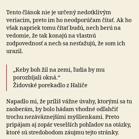
náboženstve
menej
Tento článok nie je určený nedotklivým
vážne
veriacim, preto im ho neodporúčam čítať. Ak ho
však napriek tomu čítať budú, nech berú na
vedomie, že tak konajú na vlastnú
zodpovednosť a nech sa nesťažujú, že som ich
urazil.
„Keby boh žil na zemi, ľudia by mu
porozbíjali okná.“
Židovské porekadlo z Haliče
Napadlo mi, že príliš vážne úvahy, ktorými sa tu
zaoberám, by bolo hádam vhodné odľahčiť
trochu nezáväznejšími myšlienkami. Preto
pripájam aj zopár veselších pohľadov na otázky,
ktoré sú stredobodom záujmu tejto stránky.