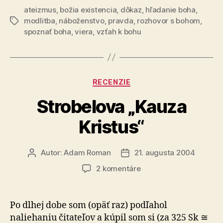
ateizmus
,
božia existencia
,
dôkaz
,
hľadanie boha
,
modlitba
,
náboženstvo
,
pravda
,
rozhovor s bohom
,
Značky
spoznať boha
,
viera
,
vzťah k bohu
Kategórie
RECENZIE
Strobelova „Kauza
Kristus“
Autor:
Adam Roman
21. augusta 2004
Autor
Dátum
článku
článku
na
2 komentáre
Strobelova
„Kauza
Kristus“
Po dlhej dobe som (opäť raz) podľahol
naliehaniu čitateľov a kúpil som si (za 325 Sk ≅