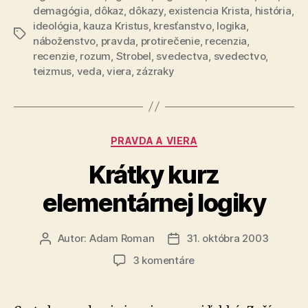
demagógia
,
dôkaz
,
dôkazy
,
existencia Krista
,
história
,
ideológia
,
kauza Kristus
,
kresťanstvo
,
logika
,
Značky
náboženstvo
,
pravda
,
protirečenie
,
recenzia
,
recenzie
,
rozum
,
Strobel
,
svedectva
,
svedectvo
,
teizmus
,
veda
,
viera
,
zázraky
Kategórie
PRAVDA A VIERA
Krátky kurz
elementárnej logiky
Autor:
Adam Roman
31. októbra 2003
Autor
Dátum
článku
článku
na
3 komentáre
Krátky
kurz
elementárnej