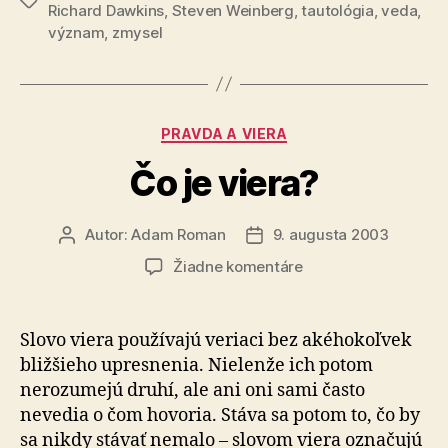
Značky
Richard Dawkins
,
Steven Weinberg
,
tautológia
,
veda
,
význam
,
zmysel
Kategórie
PRAVDA A VIERA
Čo je viera?
Autor:
Adam Roman
9. augusta 2003
Autor
Dátum
článku
článku
na
Žiadne komentáre
Čo
je
viera?
Slovo viera používajú veriaci bez akéhokoľvek
bližšieho upresnenia. Nielenže ich potom
nerozumejú druhí, ale ani oni sami často
nevedia o čom hovoria. Stáva sa potom to, čo by
sa nikdy stávať nemalo – slovom viera označujú