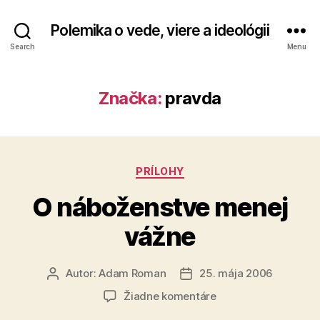
Polemika o vede, viere a ideológii
Search
Menu
Značka:
pravda
Kategórie
PRÍLOHY
O náboženstve menej
vážne
Autor:
Adam Roman
25. mája 2006
Autor
Dátum
článku
článku
na
Žiadne komentáre
O