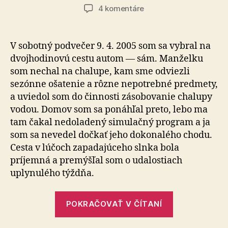
článku
článku
na
4 komentáre
Modlitba
ateistu
V sobotný podvečer 9. 4. 2005 som sa vybral na
dvojhodinovú cestu autom — sám. Manželku
som nechal na chalupe, kam sme odviezli
sezónne ošatenie a rôzne nepotrebné predmety,
a uviedol som do činnosti zásobovanie chalupy
vodou. Domov som sa ponáhľal preto, lebo ma
tam čakal nedoladený simulačný program a ja
som sa nevedel dočkať jeho dokonalého chodu.
Cesta v lúčoch zapadajúceho slnka bola
príjemná a premýšľal som o udalostiach
uplynulého týždňa.
„Modlitba
POKRAČOVAŤ V ČÍTANÍ
ateistu“