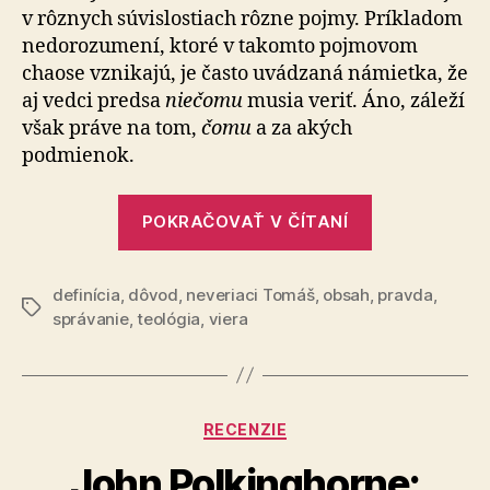
v rôznych súvislostiach rôzne pojmy. Príkladom
nedorozumení, ktoré v takomto pojmovom
chaose vznikajú, je často uvádzaná námietka, že
aj vedci predsa
niečomu
musia veriť. Áno, záleží
však práve na tom,
čomu
a za akých
podmienok.
„Čo
POKRAČOVAŤ V ČÍTANÍ
je
viera?“
definícia
,
dôvod
,
neveriaci Tomáš
,
obsah
,
pravda
,
Značky
správanie
,
teológia
,
viera
Kategórie
RECENZIE
John Polkinghorne: