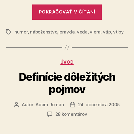
„O
POKRAČOVAŤ V ČÍTANÍ
náboženstve
menej
humor
,
náboženstvo
,
pravda
,
veda
,
viera
,
vážne“
vtip
,
vtipy
Značky
Kategórie
ÚVOD
Definície dôležitých
pojmov
Autor:
Adam Roman
24. decembra 2005
Autor
Dátum
článku
článku
na
28 komentárov
Definície
dôležitých
pojmov