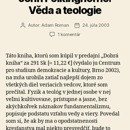
Věda a teologie
Autor:
Adam Roman
24. júla 2003
Autor
Dátum
článku
článku
na
1 komentár
John
Polkinghorne:
Věda
Táto kniha, ktorú som kúpil v predajni „Dobrá
a
kniha“ za 291 Sk [≈ 11,22 €] (vydalo ju Centrum
teologie
pro studium demokracie a kultury, Brno 2002),
na mňa urobila zatiaľ najlepší dojem zo
všetkých diel veriacich vedcov, ktoré som
prečítal. Fyzik a teológ v jednej osobe v nej
veľmi kultivovane, prístupne a jasne, bez
akýchkoľvek náznakov fundamentalizmu,
popisuje podstatu vzťahu vedy a viery. Povedal
som si, že ak by ma o opodstatnenosti
kresťanstva mal niekto presvedčiť, bude to