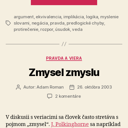
kurz
elementárne
argument
,
ekvivalencia
,
implikácia
,
logika
logiky“
,
myslenie
slovami
,
negácia
,
pravda
,
predlogické chyby
,
Značky
protirečenie
,
rozpor
,
úsudok
,
veda
Kategórie
PRAVDA A VIERA
Zmysel zmyslu
Autor:
Adam Roman
26. októbra 2003
Autor
Dátum
článku
článku
na
2 komentáre
Zmysel
zmyslu
V diskusii s veriacimi sa človek často stretáva s
pojmom „zmysel“.
J. Polkinghorne
sa napríklad