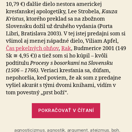
10,79 €) ďalšie dielo nestora americkej
kresťanskej apologetiky, Lee Strobela,
Kauza
Kristus
, ktorého preklad sa na zbožnom
Slovensku dožil už druhého vydania (Porta
Libri, Bratislava 2003). V tej istej predajni som si
všimol aj menej nápadné dielo, Viliam Apfel,
Čas pekelných ohňov
,
Rak
, Budmerice 2001 (149
Sk ≅ 4,95 €)) a tiež som si ho kúpil – kvôli
podtitulu
Procesy s bosorkami na Slovensku
(1506 – 1766)
. Veriaci kresťania sa, dúfam,
nepohoršia, keď poviem, že ak som z predajne
vyšiel akurát s tými dvomi knihami, vidím v
tom povestný „prst boží“.
„Strobelova
POKRAČOVAŤ V ČÍTANÍ
„Kauza
Kristus““
agnosticizmus
,
agnostik
,
argument
,
ateizmus
,
boh
,