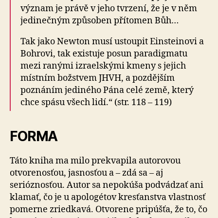
význam je právě v jeho tvrzení, že je v něm
jedinečným způsoben přítomen Bůh…
Tak jako Newton musí ustoupit Einsteinovi a
Bohrovi, tak existuje posun paradigmatu
mezi ranými izraelskými kmeny s jejich
místním božstvem JHVH, a pozdějším
poznáním jediného Pána celé země, který
chce spásu všech lidí.“ (str. 118 – 119)
FORMA
Táto kniha ma milo prekvapila autorovou
otvorenosťou, jasnosťou a – zdá sa – aj
serióznosťou. Autor sa nepokúša podvádzať ani
klamať, čo je u apologétov kresťanstva vlastnosť
pomerne zriedkavá. Otvorene pripúšťa, že to, čo