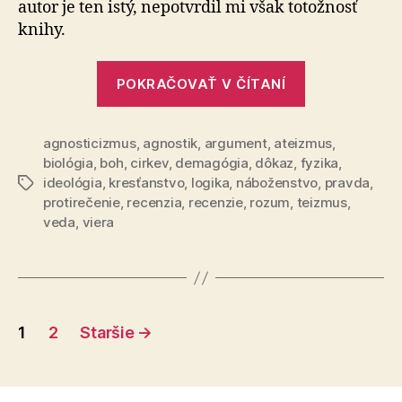
autor je ten istý, nepotvrdil mi však totožnosť
knihy.
„Recenzie
POKRAČOVAŤ V ČÍTANÍ
zaujímavých
diel“
agnosticizmus
,
agnostik
,
argument
,
ateizmus
,
biológia
,
boh
,
cirkev
,
demagógia
,
dôkaz
,
fyzika
,
ideológia
,
kresťanstvo
,
logika
,
náboženstvo
,
pravda
,
Značky
protirečenie
,
recenzia
,
recenzie
,
rozum
,
teizmus
,
veda
,
viera
Stránkovanie
1
2
Staršie
→
príspevkov