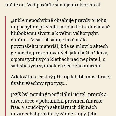
určite on. Veď posúďte sami jeho otvorenosť:
„Bible nepochybně obsahuje pravdy o Bohu;
nepochybně přivedla mnoho lidí k duchovně
hlubokému životu a k velmi velkorysým
činům… Avšak obsahuje také málo
povznášející materiál, kde se mluví o aktech
genocidy, prezentovaných jako boží příkazy,
o pomstychtivých kletbách nad nepřáteli, o
sadistických symbolech věčného mučení.
Adekvátní a čestný přístup k bibli musí brát v
úvahu všechny tyto rysy…
Ježíš byl potulný neoficiální učitel, prorok a
divotvůrce v pohraniční provincii ňímské
říše. V soudobých sekulárních dějinách
nezanechal prakticky žádné stopy. Jeho