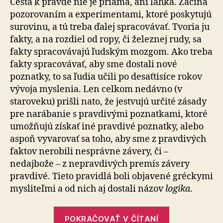
Cesta k pravde nie je priama, ani ľahká. Začína
logiky
pozorovaním a experimentami, ktoré poskytujú
surovinu, a tú treba ďalej spracovávať. Tvoria ju
fakty, a na rozdiel od ropy, či železnej rudy, sa
fakty spracovávajú ľudským mozgom. Ako treba
fakty spracovávať, aby sme dostali nové
poznatky, to sa ľudia učili po desaťtisíce rokov
vývoja myslenia. Len celkom nedávno (v
staroveku) prišli nato, že jestvujú určité zásady
pre narábanie s pravdivými poznatkami, ktoré
umožňujú získať iné pravdivé poznatky, alebo
aspoň vyvarovať sa toho, aby sme z pravdivých
faktov nerobili nesprávne závery, či –
nedajbože – z nepravdivých premís závery
pravdivé. Tieto pravidlá boli objavené gréckymi
mysliteľmi a od nich aj dostali názov
logika
.
„Krátky
POKRAČOVAŤ V ČÍTANÍ