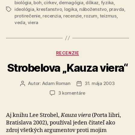
biológia
,
boh
,
cirkev
,
demagógia
,
dôkaz
,
fyzika
,
teologie“
ideológia
,
kresťanstvo
,
logika
,
náboženstvo
,
pravda
,
Značky
protirečenie
,
recenzia
,
recenzie
,
rozum
,
teizmus
,
veda
,
viera
Kategórie
RECENZIE
Strobelova „Kauza viera“
Autor:
Adam Roman
31. mája 2003
Autor
Dátum
článku
článku
na
3 komentáre
Strobelova
„Kauza
viera“
Aj knihu Lee Strobel,
Kauza viera
(Porta libri,
Bratislava 2002), používal jeden čitateľ ako
zdroj všetkých argumentov proti mojim