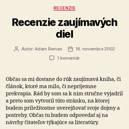
Kategórie
RECENZIE
Recenzie zaujímavých
diel
Autor:
Adam Roman
16. novembra 2002
Autor
Dátum
článku
článku
na
1 komentár
Recenzie
zaujímavých
diel
Občas sa mi dostane do rúk zaujímavá kniha, či
článok, ktoré ma milo, či nepríjemne
prekvapia. Rád by som sa k nim stručne vyjadril
a preto som vytvoril túto stránku, na ktorej
budem príležitostne uverejňovať svoje dojmy a
postrehy. Občas tu budem odpovedať aj na
návrhy čitateľov týkajúce sa literatúry.