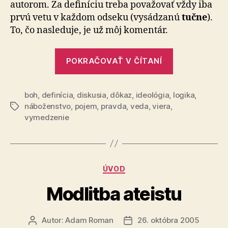
autorom. Za definíciu treba považovať vždy iba
prvú vetu v každom odseku (vysádzanú
tučne
).
To, čo nasleduje, je už môj komentár.
„Definície
POKRAČOVAŤ V ČÍTANÍ
dôležitých
pojmov“
boh
,
definícia
,
diskusia
,
dôkaz
,
ideológia
,
logika
,
náboženstvo
,
pojem
,
pravda
,
veda
,
viera
,
Značky
vymedzenie
Kategórie
ÚVOD
Modlitba ateistu
Autor:
Adam Roman
26. októbra 2005
Autor
Dátum