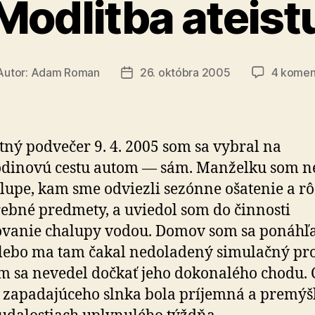
Modlitba ateist
Autor:
Adam Roman
26. októbra 2005
4 komen
tor
Dátum
nku
článku
tný podvečer 9. 4. 2005 som sa vybral na
odinovú cestu autom — sám. Manželku som n
lupe, kam sme odviezli sezónne ošatenie a r
ebné predmety, a uviedol som do činnosti
vanie chalupy vodou. Domov som sa ponáhľ
 lebo ma tam čakal nedoladený simulačný p
om sa nevedel dočkať jeho dokonalého chodu. 
 zapadajúceho slnka bola príjemná a premýš