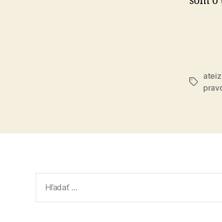
som o 
atei
Značky
prav
Vyhľadať: