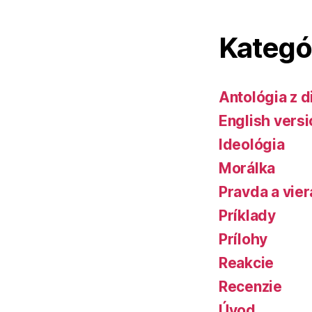
Kategó
Antológia z d
English versi
Ideológia
Morálka
Pravda a vier
Príklady
Prílohy
Reakcie
Recenzie
Úvod