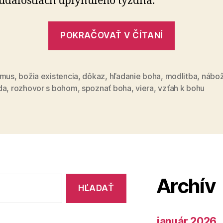
udalostiach uplynulého týždňa.
„Modlitb
POKRAČOVAŤ V ČÍTANÍ
ateistu“
zmus
,
božia existencia
,
dôkaz
,
hľadanie boha
,
modlitba
,
nábo
da
,
rozhovor s bohom
,
spoznať boha
,
viera
,
vzťah k bohu
Archív
január 2026