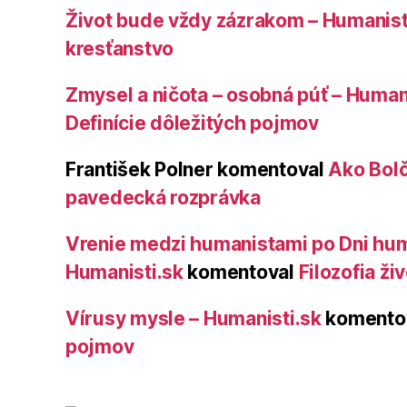
Život bude vždy zázrakom – Humanist
kresťanstvo
Zmysel a ničota – osobná púť – Human
Definície dôležitých pojmov
František Polner
komentoval
Ako Bolč
pavedecká rozprávka
Vrenie medzi humanistami po Dni hum
Humanisti.sk
komentoval
Filozofia ži
Vírusy mysle – Humanisti.sk
komento
pojmov