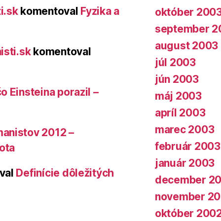
i.sk
komentoval
Fyzika a
október 200
september 2
august 2003
isti.sk
komentoval
júl 2003
jún 2003
o Einsteina porazil –
máj 2003
apríl 2003
marec 2003
anistov 2012 –
február 2003
vota
január 2003
val
Definície dôležitých
december 2
november 2
október 200