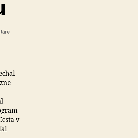
u
na
táre
Modlitba
ateistu
echal
ôzne
al
rogram
Cesta v
ľal