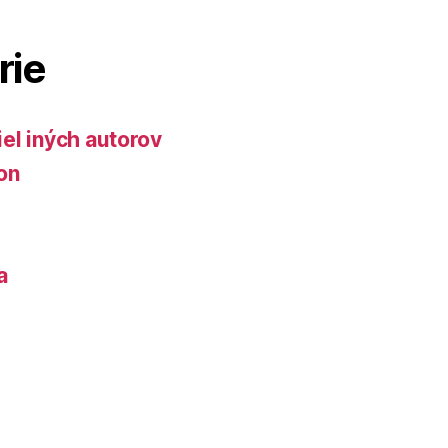
rie
iel iných autorov
on
a