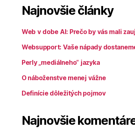
Najnovšie články
Web v dobe AI: Prečo by vás mali za
Websupport: Vaše nápady dostaneme 
Perly „mediálneho“ jazyka
O náboženstve menej vážne
Definície dôležitých pojmov
Najnovšie komentár