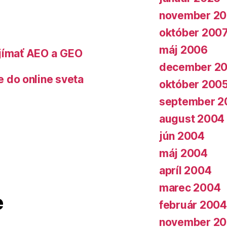
november 2
október 200
máj 2006
ujímať AEO a GEO
december 2
do online sveta
október 200
september 2
august 2004
jún 2004
máj 2004
apríl 2004
marec 2004
e
február 2004
november 2