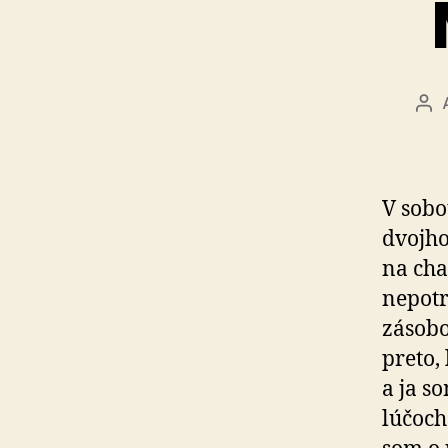
Au
člá
V sobo
dvojh
na cha
nepotr
zásobo
preto,
a ja s
lúčoch