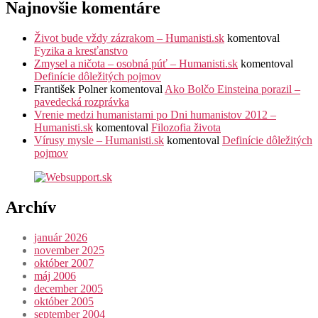
Najnovšie komentáre
Život bude vždy zázrakom – Humanisti.sk
komentoval
Fyzika a kresťanstvo
Zmysel a ničota – osobná púť – Humanisti.sk
komentoval
Definície dôležitých pojmov
František Polner
komentoval
Ako Bolčo Einsteina porazil –
pavedecká rozprávka
Vrenie medzi humanistami po Dni humanistov 2012 –
Humanisti.sk
komentoval
Filozofia života
Vírusy mysle – Humanisti.sk
komentoval
Definície dôležitých
pojmov
Archív
január 2026
november 2025
október 2007
máj 2006
december 2005
október 2005
september 2004