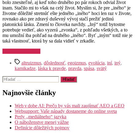
bolo znesiteľné, aj keď toho druhého po pár rokoch odvial život
inam. Stačilo mi to však na celý život. Myslím si, že pre „iného“ je
životne dôležité stretnúť ešte jedného „iného“ hoci len raz v živote,
rovnako ako pre zdravý duševný vývoj stačí prežiť jedinú
platonickú lásku. Zmení to človeka navždy. „Iný“ totiž bytostne
potrebuje vedieť, ako vyzerá „zvonka“, z pohľadu všetkých, a to
mu umožní iba pohľad na druhého „iného“. Byť „iným“ totiž nie je
taká vlastnosť, ktorá by sa dala vidieť v zrkadle.
„Sme
Pokračovať v čítaní
„iní““
Značky
altruizmus
,
dôslednosť
,
egoizmus
,
evolúcia
,
iní
,
iný
,
kamikadze
,
láska k pravde
,
pravda
,
spása
,
svätý
Vyhľadať:
Najnovšie články
Web v dobe AI: Prečo by vás mali zaujímať AEO a GEO
Websupport: Vaše nápady dostaneme do online sveta
Perly „mediálneho“ jazyka
O náboženstve menej vážne
Definície dôležitých pojmov