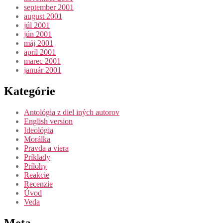
september 2001
august 2001
júl 2001
jún 2001
máj 2001
apríl 2001
marec 2001
január 2001
Kategórie
Antológia z diel iných autorov
English version
Ideológia
Morálka
Pravda a viera
Príklady
Prílohy
Reakcie
Recenzie
Úvod
Veda
Meta