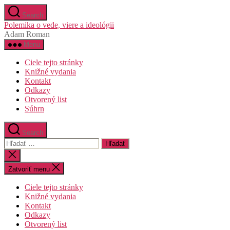
Preskočiť
Search
na
Polemika o vede, viere a ideológii
obsah
Adam Roman
Menu
Ciele tejto stránky
Knižné vydania
Kontakt
Odkazy
Otvorený list
Súhrn
Search
Vyhľadať:
Zatvoriť
vyhľadávanie
Zatvoriť menu
Ciele tejto stránky
Knižné vydania
Kontakt
Odkazy
Otvorený list