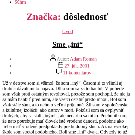
Súhrn
Značka:
dôslednosť
Kategórie
Úvod
Sme „iní“
Autor
Autor:
Adam Roman
článku
Dátum
27. júla 2001
článku
na
11 komentárov
Sme
„iní“
Už v detstve som si všimol, že som „iný“. Časom si to všimli aj
druhí a dávali mi to najavo. Dlho som sa za to hanbil. V puberte
som však proti ostatným revoltoval, pretože som pochopil, že nie ja
sa mám hanbiť pred nimi, ale všetci ostatní predo mnou. Bol som
však stále sám, a to nebolo veľmi príjemné. Žil som v spoločenskej
a kultúrnej izolácii, ako ostrov v mori. Pokúsil som sa ovplyvniť
druhých, aby sa stali „inými“, ale nedarilo sa mi to. Pochopil som,
že nato potrebuje mať človek isté vrodené danosti, podobne ako
treba mať vrodené predpoklady pre hudobný sluch. Až na vysokej
škole som stretol podobného. Boli sme „iní“ dvaja. Odvtedy to už