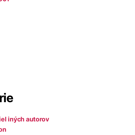
rie
iel iných autorov
ion