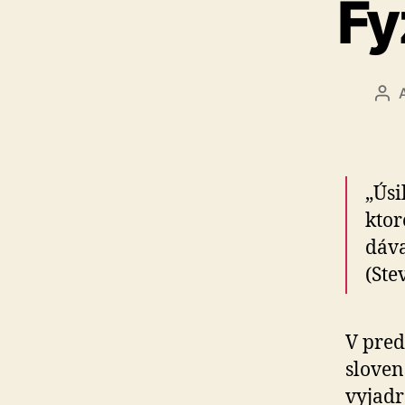
Fy
Aut
člá
„Úsi
ktor
dáva
(Ste
V pre
sloven
vyjad