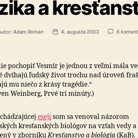
zika a kresťans
Autor:
Adam Roman
4. augusta 2003
6 koment
or
Dátum
nku
článku
lie pochopiť Vesmír je jednou z veľmi mála ve
é dvíhajú ľudský život trochu nad úroveň fra
jú mu niečo z krásy tragédie.“
ven Weinberg, Prvé tri minúty.)
dchádzajúcej
eseji
som sa venoval názorom
ských kresťanských biológov na vzťah vedy a 
rený v zborníku
Kresťanstvo a biológia
(KaB).