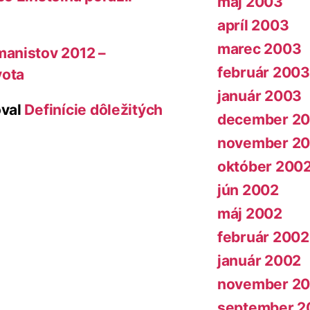
máj 2003
apríl 2003
marec 2003
manistov 2012 –
február 2003
vota
január 2003
val
Definície dôležitých
december 2
november 2
október 200
jún 2002
máj 2002
február 2002
január 2002
november 20
september 2