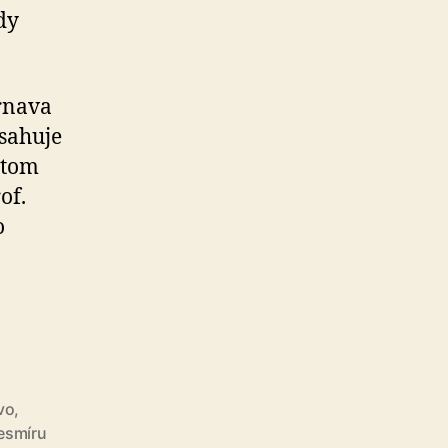
dy
Trnava
sahuje
čtom
of.
o
vo“
vo
,
esmíru