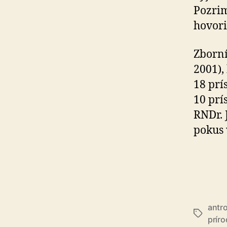
Pozrim
hovori
Zborn
2001),
18 prí
10 prí
RNDr. 
pokus 
antro
Značky
prír