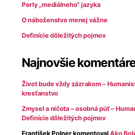
Perly „mediálneho“ jazyka
O náboženstve menej vážne
Definície dôležitých pojmov
Najnovšie komentár
Život bude vždy zázrakom – Humanist
kresťanstvo
Zmysel a ničota – osobná púť – Human
Definície dôležitých pojmov
František Polner
komentoval
Ako Bolč