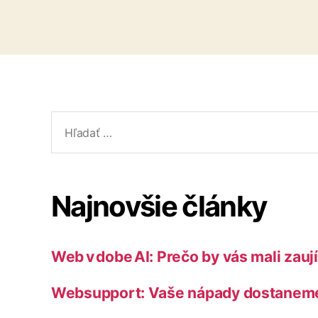
Vyhľadať:
Najnovšie články
Web v dobe AI: Prečo by vás mali zau
Websupport: Vaše nápady dostaneme 