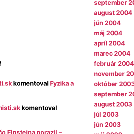
september 2
august 2004
jún 2004
máj 2004
apríl 2004
marec 2004
e
február 2004
november 2
i.sk
komentoval
Fyzika a
október 200
september 2
august 2003
isti.sk
komentoval
júl 2003
jún 2003
o Einsteina porazil –