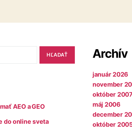
Archív
január 2026
november 2
október 200
máj 2006
jímať AEO a GEO
december 2
do online sveta
október 200