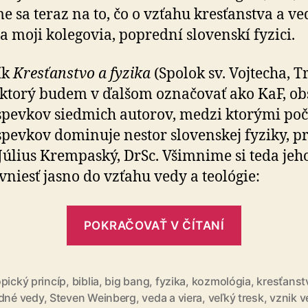
e sa teraz na to, čo o vzťahu kresťanstva a ve
a moji kolegovia, poprední slovenskí fyzici.
ík
Kresťanstvo a fyzika
(Spolok sv. Vojtecha, 
 ktorý budem v ďalšom označovať ako KaF, ob
spevkov siedmich autorov, medzi ktorými po
spevkov dominuje nestor slovenskej fyziky, pr
Július Krempaský, DrSc. Všimnime si teda jeh
vniesť jasno do vzťahu vedy a teológie:
„Fyzika
POKRAČOVAŤ V ČÍTANÍ
a
kresťanst
pický princíp
,
biblia
,
big bang
,
fyzika
,
kozmológia
,
kresťanst
odné vedy
,
Steven Weinberg
,
veda a viera
,
veľký tresk
,
vznik v