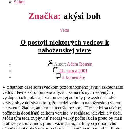
Súhrn
Značka:
akýsi boh
Kategórie
Veda
O postoji niektorých vedcov k
náboženskej viere
Autor
Autor:
Adam Roman
článku
Dátum
21. marca 2001
článku
na
2 komentáre
O
postoji
V ostatnom čase som svedkom pozoruhodného javu: ťažkotonážni
niektorých
vedci, hlavne astronómovia a fyzici, sa na rôznych verejných
vedcov
vystúpeniach pokúšajú váhou svojej autority presvedčiť široké
k
vrstvy obyvateľstva o tom, že medzi vedou a náboženskou vierou
náboženskej
nejestvujú žiadne, ani len najmenšie rozpory. Títo vedci sa takého
viere
počínania dopúšťajú celkom verejne, v rozhlase, televízii a v tlači.
Môžu tým teda ovplyvniť naozaj veľký počet ľudí a preto by mali
brať svoje správanie s plnou vážnosťou, mali by si jednoducho
dávať veľmi dobrý pozor na jazyk – ale práve toto nerobia. Preto