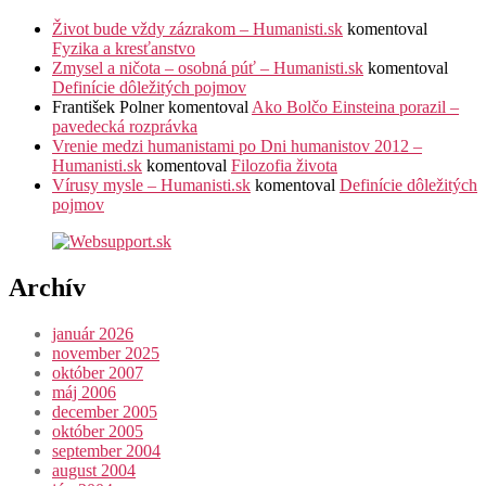
Život bude vždy zázrakom – Humanisti.sk
komentoval
Fyzika a kresťanstvo
Zmysel a ničota – osobná púť – Humanisti.sk
komentoval
Definície dôležitých pojmov
František Polner
komentoval
Ako Bolčo Einsteina porazil –
pavedecká rozprávka
Vrenie medzi humanistami po Dni humanistov 2012 –
Humanisti.sk
komentoval
Filozofia života
Vírusy mysle – Humanisti.sk
komentoval
Definície dôležitých
pojmov
Archív
január 2026
november 2025
október 2007
máj 2006
december 2005
október 2005
september 2004
august 2004