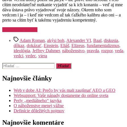
cítim neodolateľné nutkanie vyjadriť sa k ich konaniu – veď aj mne
dáva ústava právo vyjadrovať svoje názory. Okrem toho som
vedcom i ja – i keď nie vedcom až tak ťažkého kalibru ako oni – a
preto sa cítim byť k takému vyjadreniu kompetentný.
„O
Pokračovať v čítaní
postoji
Značky
niektorých
Adam Roman
,
akýsi boh
,
Alexander VI
,
Baal
,
diskusia
,
vedcov
dôkaz
,
dokázať
,
Einstein
,
Eliáš
,
Elizeus
,
fundamentalizmus
,
k
ideológia
,
Jeffrey Dahmer
,
náboženstvo
,
pravda
,
rozpor
,
veda
,
náboženskej
vedci
,
vedec
,
viera
viere“
Vyhľadať:
Najnovšie články
Web v dobe AI: Prečo by vás mali zaujímať AEO a GEO
Websupport: Vaše nápady dostaneme do online sveta
Perly „mediálneho“ jazyka
O náboženstve menej vážne
Definície dôležitých pojmov
Najnovšie komentáre