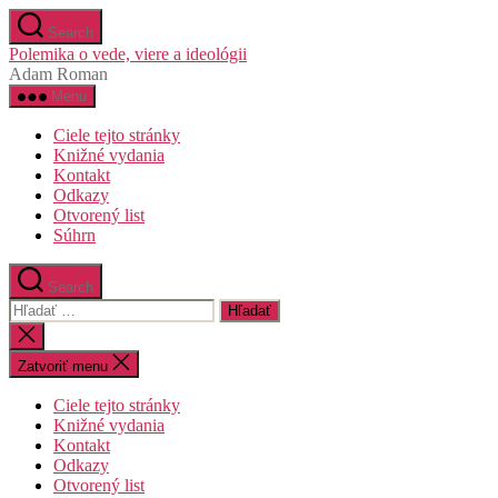
Preskočiť
Search
na
Polemika o vede, viere a ideológii
obsah
Adam Roman
Menu
Ciele tejto stránky
Knižné vydania
Kontakt
Odkazy
Otvorený list
Súhrn
Search
Vyhľadať:
Zatvoriť
vyhľadávanie
Zatvoriť menu
Ciele tejto stránky
Knižné vydania
Kontakt
Odkazy
Otvorený list