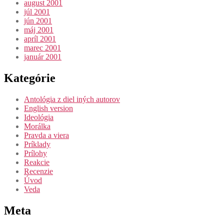
august 2001
júl 2001
jún 2001
máj 2001
apríl 2001
marec 2001
január 2001
Kategórie
Antológia z diel iných autorov
English version
Ideológia
Morálka
Pravda a viera
Príklady
Prílohy
Reakcie
Recenzie
Úvod
Veda
Meta